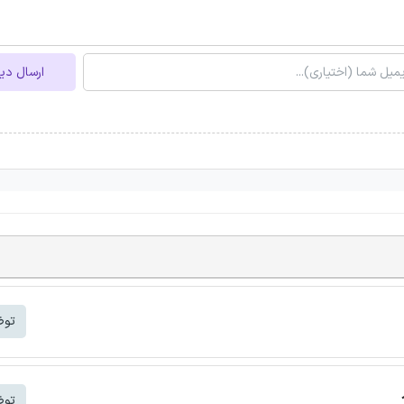
ارسال دی
توض
توض