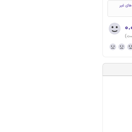
سفالوگرم(EEG)، مشخصه های غیر
۰.
ست)