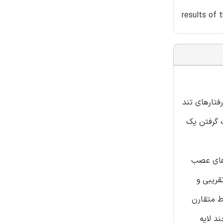
results of 
 و رفتارهای تند
م با استفاده از سیگنال های EEG آنها زمان صورت گرفتن یک
بدون الکتروآنسفالوگرافی(EEG) تحت اختلال های عصب
نها شبیه سازی شوند. ابعاد فراکتال(FD)، انتروپی تقریبی و
ربوط متقارن
ن چند لایه