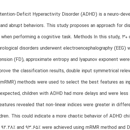
ention-Deficit Hyperactivity Disorder (ADHD) is a neuro-devel
 and abrupt behaviors. This study proposes an approach for dis
 when performing a cognitive task. Methods In this study, 30
rological disorders underwent electroencephalography (EEG) w
ension (FD), approximate entropy and lyapunov exponent were 
prove the classification results, double input symmetrical 
(mRMR) methods were used to select the best features as inp
expected, children with ADHD had more delays and were less a
features revealed that non-linear indices were greater in diff
ldren. This could indicate a more chaotic behavior of ADHD chil
f 92.28% and 93.65% were achieved using mRMR method and DI