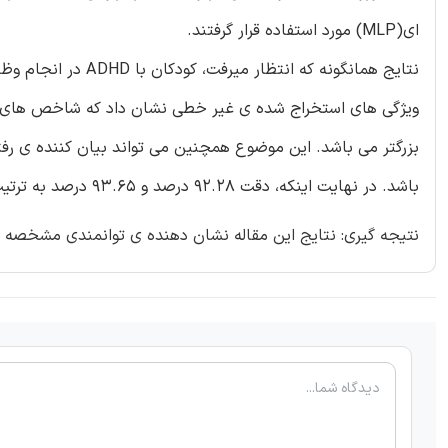
ای(MLP) مورد استفاده قرار گرفتند.
نتایج همانگونه که ا
باشد. در نهایت اینکه، دقت 92.28 درصد و 93.65 درصد به ترتیب با استفاده از روش mRMR و روش DISR با استفاده از MLP صورت گرفت.
نتیجه گیری: نتایج این مقاله نشان دهنده ی توانمندی مشخصه های غیر خطی برای