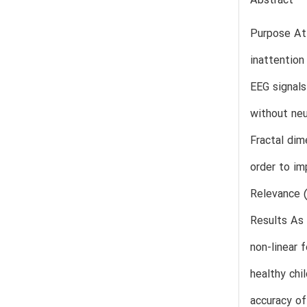
Abstract
Purpose Att
inattention
EEG signals
without neu
Fractal dim
order to im
Relevance 
Results As 
non-linear 
healthy chi
accuracy o