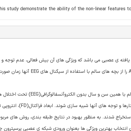
this study demonstrate the ability of the non-linear features t
توجهی(ADHD) یک اختلال توسعه یافته ی عصبی می باشد که ویژگی های آن بیش فعالی، عدم توجه
می باشد. این مقاله رویکردی را معرفی می نماید تا کودکان ADHD را از بچه های سال
مواد و روش ها: در این مقاله، 30 کودک با ADHD و 30 کودک سالم با همین سن و سال 
شناسی هنگام انجام دادن فعالیتی با هم مقایسه می شوند تا رفتارها و توجه های آ
وان ویژگی های غیرخطی استخراج شدند. به منظور بهبود در نتایج طبقه بندی، روش های م
ی(DISR) و حداقل مربوط حداکثر فراوانی(mRMR) برای انتخاب بهترین ویژگی ها بعنوان ورودی شبکه ی عصبی پرسپترو