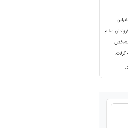
بنابراین،
مت های مختلف مغز فرزندان ADHD در مقایسه با فرزندان سالم
جام دادن یک وظیفه مشخص