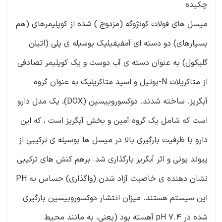
چکیده
میسل های فولات کونژوگه (مزدوج ) شده از کوپلیمرهای (هم
بسپارهای) دو دسته ای آمفیفیلیک بوسیله ی پلی (اتیلن
گلیکول) به عنوان دسته ی آب دوست و یک کوپلیمر تصادفی
از متاکریلات N-بوتیل و اسید متاکریلیک به عنوان گروه
آبگریز. ساخته شدند. دوکسوروبیسین (DOX)، یک مدل دارو
است که شامل یک گروه آمین و بخش آبگریز است ، که این
دارو با ظرفیت بارگیری بالا در میسل ها بوسیله ی ترکیبی از
پیوند یونی و اثر آبگریز بارگذاری شد. برهم کنش های ترکیبی
نشان دهنده ی خاصیت آزاد شدن (واگذاری) حساس به PH
این سیستم هستند. میزان انتشار دوکسوروبیسین بارگیری
شده در pH 7.4 آهسته بود (یعنی، به مانند محیط