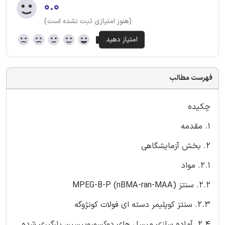
۰.۰
(هنوز امتیازی ثبت نشده است)
فهرست مطالب
چکیده
1. مقدمه
2. بخش آزمایشگاهی
2.1. مواد
2.2. سنتز (MPEG-B-P (nBMA-ran-MAA
2.3. سنتز کوپلیمر دسته ای فولات کونژوگه
2.4. آماده سازی میسل های دوکسوروبیسین بارگیری شده