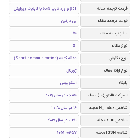
فرمت ترجمه مقاله
pdf و ورد تایپ شده با قابلیت ویرایش
فونت ترجمه مقاله
بی نازنین
سایز ترجمه مقاله
14
نوع مقاله
ISI
نوع نگارش
مقاله کوتاه (Short communication)
نوع ارائه مقاله
ژورنال
پایگاه
اسکوپوس
ایمپکت فاکتور(IF) مجله
0.684 در سال 2019
شاخص H_index مجله
16 در سال 2020
شاخص SJR مجله
0.211 در سال 2019
شناسه ISSN مجله
1052-0457