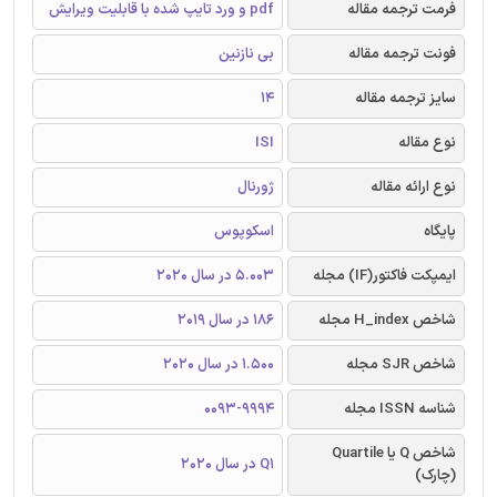
فرمت ترجمه مقاله
pdf و ورد تایپ شده با قابلیت ویرایش
فونت ترجمه مقاله
بی نازنین
سایز ترجمه مقاله
14
نوع مقاله
ISI
نوع ارائه مقاله
ژورنال
پایگاه
اسکوپوس
ایمپکت فاکتور(IF) مجله
5.003 در سال 2020
شاخص H_index مجله
186 در سال 2019
شاخص SJR مجله
1.500 در سال 2020
شناسه ISSN مجله
0093-9994
شاخص Q یا Quartile
Q1 در سال 2020
(چارک)