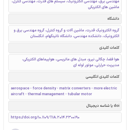
مهندسی برق، مهندسی الکترونیک، سیستم های قدرت، مهندسی کنترل،
ماشین های الکتریکی
دانشگاه
گروه الکترونیک قدرت، ماشین آلات و گروه کنترل، گروه مهندسی برق و
الکترونیک، دانشکده مهندسی، دانشگاه ناتینگهام، انگلستان
کلمات کلیدی
هوا فضا، چگالی نیرو، مبدل های ماتریسی، هواپیماهای الکتریکی،
مدیریت حرارتی، موتور لوله ای
کلمات کلیدی انگلیسی
aerospace - force density - matrix converters - more electric
aircraft - thermal management - tubular motor
doi یا شناسه دیجیتال
https://doi.org/10.1109/TIA.2014.2300190