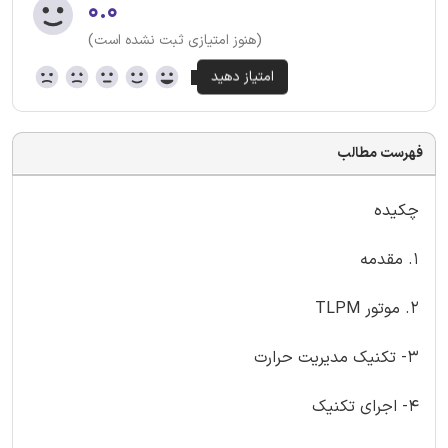
۰.۰
(هنوز امتیازی ثبت نشده است)
فهرست مطالب
چکیده
1. مقدمه
2. موتور TLPM
3- تکنیک مدیریت حرارت
4- اجرای تکنیک