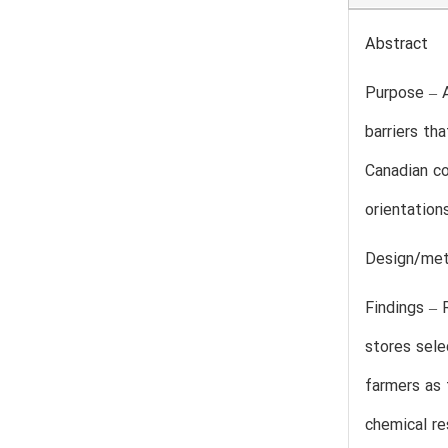
Abstract
Purpose – A
barriers th
Canadian co
orientation
Design/meth
Findings – 
stores sele
farmers as 
chemical re