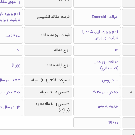
و انتهای مقال
pdf و ورد 
امرالد - Emerald
فرمت مقاله انگلیسی
قابلیت ویرای
pdf و ورد تایپ شده با
فونت ترجمه مقاله
بی نازنین
قابلیت ویرایش
14
نوع مقاله
ISI
مقالات پژوهشی
نوع ارائه مقاله
ژورنال
(تحقیقاتی)
اسکوپوس
ایمپکت فاکتور(IF) مجله
1.653 در سال 2019
46 در سال 2020
شاخص SJR مجله
0.506 در سال 2019
شاخص Q یا Quartile
1352-2752
Q2 در سال 2019
(چارک)
10792
ن