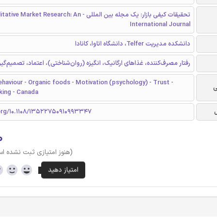
تحقیقات کیفی بازار: یک مجله بین المللی - ve Market Research: An
International Journal
دانشکده مدیریت Telfer، دانشگاه اتاوا، کانادا
رفتار مصرف‌کننده، غذاهای ارگانیک، انگیزه (روان‌شناختی)، اعتماد، تصمیم‌گیری
aviour - Organic foods - Motivation (psychology) - Trust -
ی
king - Canada
.org/10.1108/13522750910993347
۰
(هنوز امتیازی ثبت نشده ا