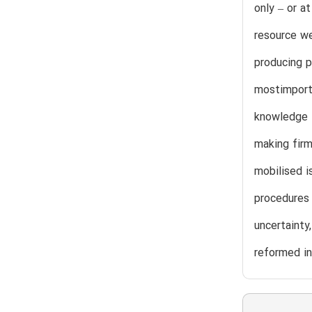
only – or a
resource we
producing p
mostimporta
knowledge i
making firm
mobilised i
procedures
uncertainty
reformed in