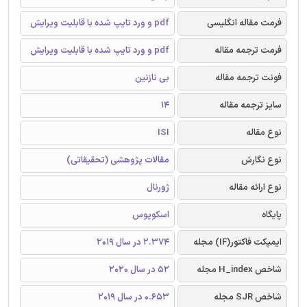
فرمت مقاله انگلیسی
pdf و ورد تایپ شده با قابلیت ویرایش
فرمت ترجمه مقاله
pdf و ورد تایپ شده با قابلیت ویرایش
فونت ترجمه مقاله
بی نازنین
سایز ترجمه مقاله
14
نوع مقاله
ISI
نوع نگارش
مقالات پژوهشی (تحقیقاتی)
نوع ارائه مقاله
ژورنال
پایگاه
اسکوپوس
ایمپکت فاکتور(IF) مجله
2.374 در سال 2019
شاخص H_index مجله
52 در سال 2020
شاخص SJR مجله
0.653 در سال 2019