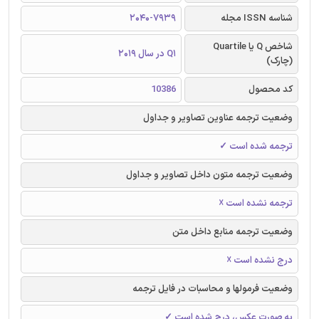
شناسه ISSN مجله
2040-7939
شاخص Q یا Quartile
Q1 در سال 2019
(چارک)
کد محصول
10386
وضعیت ترجمه عناوین تصاویر و جداول
ترجمه شده است ✓
وضعیت ترجمه متون داخل تصاویر و جداول
ترجمه نشده است ☓
وضعیت ترجمه منابع داخل متن
درج نشده است ☓
وضعیت فرمولها و محاسبات در فایل ترجمه
به صورت عکس، درج شده است ✓