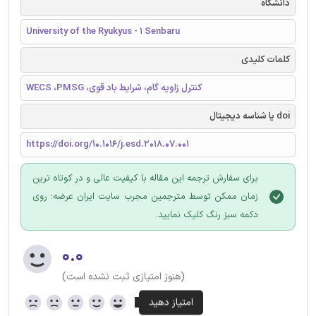
دانشگاه
University of the Ryukyus - 1 Senbaru
کلمات کلیدی
WECS ،PMSG ،کنترل زاویه گام، شرایط باد قوی
doi یا شناسه دیجیتال
https://doi.org/10.1016/j.esd.2018.07.001
برای سفارش ترجمه این مقاله با کیفیت عالی و در کوتاه ترین
زمان ممکن توسط مترجمین مجرب سایت ایران عرضه؛ روی
دکمه سبز رنگ کلیک نمایید.
۰.۰
(هنوز امتیازی ثبت نشده است)