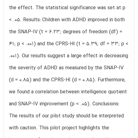
the effect. The statistical significance was set at p
< .05. Results: Children with ADHD improved in both
the SNAP-IV (t = 6.23; degrees of freedom (df) =
41; p < .001) and the CPRS-HI (t = 5.39; df = 33; p <
.001). Our results suggest a large effect in decreasing
the severity of ADHD as measured by the SNAP-IV
(d = 0.85) and the CPRS-HI (d = 0.85). Furthermore,
we found a correlation between intelligence quotient
and SNAP-IV improvement (p < .05). Conclusions:
The results of our pilot study should be interpreted
with caution. This pilot project highlights the