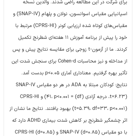
برای شرکت در این مطالعه راضی شدند. والدین نسخه
اسپانیایی مقیاس اسوانسون، نولان و پلهام (SNAP-IV) و
مقیاس‌های کوتاه شده ارزیابی کونر (CPRS-HI) مرتبط با
خود را پیش از برنامه آموزش 11 هفته‌ای شطرنج تکمیل
کردند. ما از آزمون-t زوجی برای مقایسه نتایج پیش و پس
از مداخله و نیز محاسبات Cohen-d برای سنجش شدت این
تأثیر بهره گرفتیم. معناداری آماری p<0.05 بدست آمد.
نتایج: کودکان مبتلا به ADA در هر دو مقیاس SNAP-IV
(t=6.23، درجه آزادی (df) = 41، p<0.001) و CPRS-HI
(t=5.39، df=33، p<0.001) بهبود یافتند. نتایج ما نشان از
اثر چشمگیر شطرنج بر کاهش شدت بیماری ADHD دارد که
با دو مقیاس SNAP-IV (d=0.85) و CPRS-HI (d=0.85)