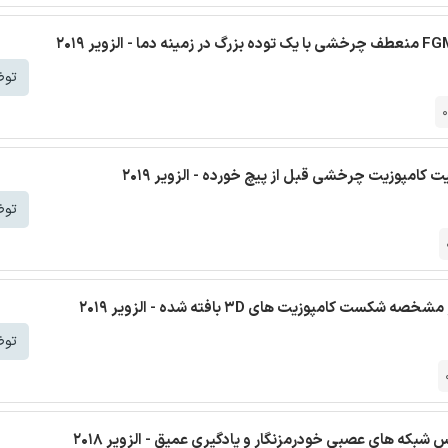
توض
0
کامپوزیت چرخشی قبل از پیچ خورده - الزویر 2019
توض
امپوزیت های 3D بافته شده - الزویر 2019
توض
شبکه های عصبی خودرمزنگار و یادگیری عمیق - الزویر 2018