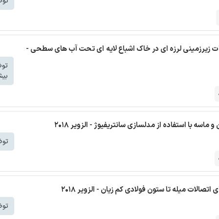
توض
ات زیرزمینی لرزه ای در خاک اشباع لایه ای تحت آب های سطحی -
تو
بیش
سه با استفاده از مدلسازی سانتریفیوژ - الزویر 2018
توض
صالات میله تا ستون فولادی کم زیان - الزویر 2018
توض