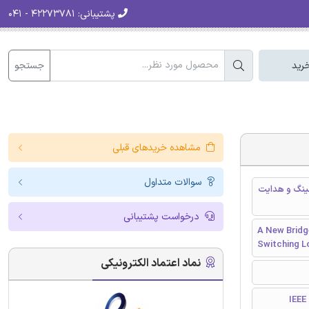
پشتیبانی:
۴۲۲۷۳۷۸۱ - ۰۴۱
جستجو
رید
مشاهده خریدهای قبلی
سوالات متداول
ا تلفات سویچینگ و هدایت
درخواست پشتیبانی
A New Bridg
Switching L
نماد اعتماد الکترونیکی
I