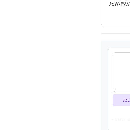
مقایسه عملکرد بین یکسو کننده Sepic PFC پیشنهادی و معمولی انجام می شود. نتایج شبیه سازی و ازمایشی برای مثال های طراحی65W/48V
دگاه