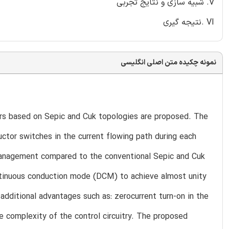
V. شبیه سازی و نتایج تجربی
VI .نتیجه گیری
نمونه چکیده متن اصلی انگلیسی
ers based on Sepic and Cuk topologies are proposed. The
ctor switches in the current flowing path during each
 management compared to the conventional Sepic and Cuk
ntinuous conduction mode (DCM) to achieve almost unity
dditional advantages such as: zerocurrent turn-on in the
e complexity of the control circuitry. The proposed