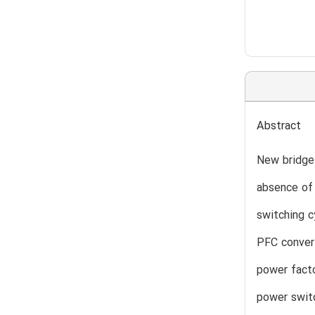
Abstract
New bridgel
absence of 
switching c
PFC conver
power facto
power switc