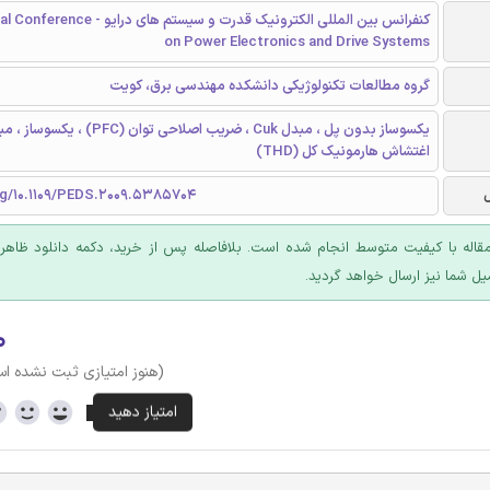
کنفرانس بین المللی الکترونیک قدرت و سیستم ها
on Power Electronics and Drive Systems
گروه مطالعات تکنولوژیکی دانشکده مهندسی برق، کویت
اغتشاش هارمونیک کل (THD)
org/10.1109/PEDS.2009.5385704
قاله با کیفیت متوسط انجام شده است. بلافاصله پس از خرید، دکمه دانلود ظاهر
یل شما نیز ارسال خواهد گردید.
۰
(هنوز امتیازی ثبت نشده ا