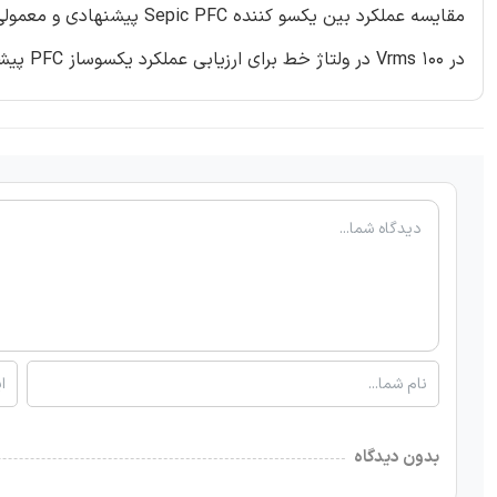
در 100 Vrms در ولتاژ خط برای ارزیابی عملکرد یکسوساز PFC پیشنهادی ارایه می شوند
بدون دیدگاه