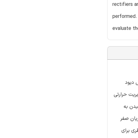
rectifiers 
performed. 
evaluate th
عدم وجود یک پل دیود
ریت حرارتی
ای کار در حالت انتقال ناپیوسته (DCM) جهت رسیدن به
 برق ، جریان صفر
ری برای