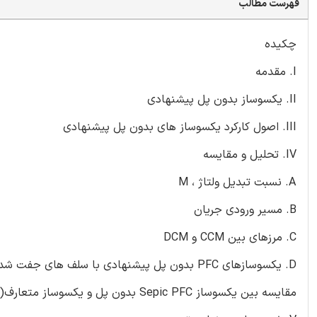
فهرست مطالب
چکیده
I. مقدمه
II. یکسوساز بدون پل پیشنهادی
III. اصول کارکرد یکسوساز های بدون پل پیشنهادی
IV. تحلیل و مقایسه
A. نسبت تبدیل ولتاژ ، M
B. مسیر ورودی جریان
C. مرزهای بین CCM و DCM
D. یکسوسازهای PFC بدون پل پیشنهادی با سلف های جفت شده
مقایسه بین یکسوساز Sepic PFC بدون پل و یکسوساز متعارف(متعارف)