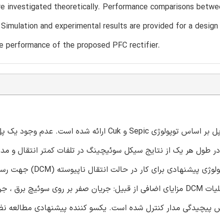
are investigated theoretically. Performance comparisons betwe
Simulation and experimental results are provided for a desig
e performance of the proposed PFC rectifier.
اصلاح ضریب قدرت (PFC) در یکسو کننده تک فاز AC-DC بدون پل بر اساس توپولوژی Sepic و Cuk ارائه شده است. 
ر طول هر یک از نتایج سیکل سوئیچینگ در تلفات کمتر انتقال و مدی
نسبت به Sepic معمولی و مبدل Cuk PFC بهبود یافته است. توپولوژی پیشنهادی بر
ضریب توان واحد به شیوه ای ساده و موثر طراحی شده است. عملیات DCM مزایای اضافی از قبیل: جریان صفر بر روی سوئیچ
 پیچیدگی مدار کنترل شده است. یکسو کننده پیشنهادی مطالعه نظ