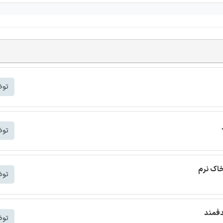
توض
توض
خاک نرم
توض
دفمند
توض