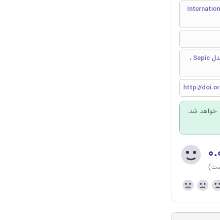
ی درایو - International Conference
یکسوساز بدون پل ، مبدل Cuk ، ضریب اصلاحی توان (PFC) ، یکسوساز ، مبدل Sepic ،
http://doi.
 خواهد شد.
۰.
ست)