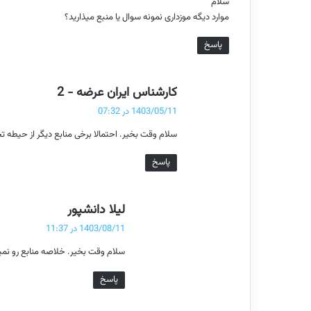
سلام
:
موارد دیگه موزداری نمونه سوال یا منبع میذارید؟
پاسخ
گ
کارشناس ایران عرضه - 2
ف
1403/05/11 در 07:32
ت
سلام وقت بخیر. احتمالا برخی منابع دیگر از حیطه
:
پاسخ
گ
لیلا دانشپور
ف
1403/08/11 در 11:37
ت
سلام وقت بخیر. خلاصه منابع رو نمی
:
پاسخ