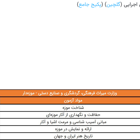
اجرایی (
گلچین
) (
پکیج جامع
)