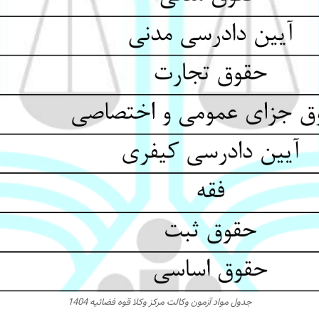
جدول مواد آزمون وکالت مرکز وکلا قوه فضائیه 1404