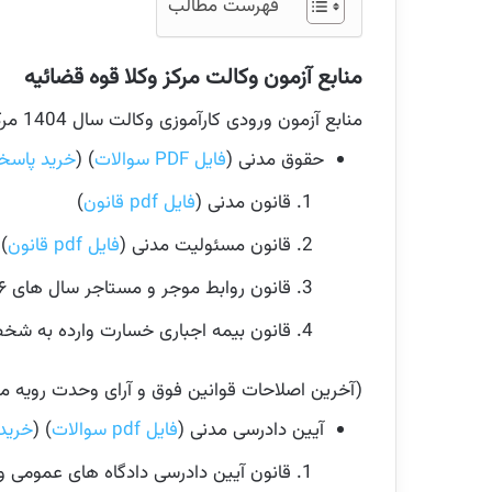
فهرست مطالب
منابع آزمون وکالت مرکز وکلا قوه قضائیه
منابع آزمون ورودی کارآموزی وکالت سال 1404 مرکز وکلاء، کارشناسان رسمی و مشاوران خانواده قوه قضائیه، به شرح زیر اعلام شده است:
حقوق مدنی (
فایل PDF سوالات
) (
خرید پاسخن
قانون مدنی (
فایل pdf قانون
)
قانون مسئولیت مدنی (
فایل pdf قانون
)
قانون روابط موجر و مستاجر سال های ۱۳۵۶ و ۱۳۷۶ (
قانون بیمه اجباری خسارت وارده به شخص ث
(آخرین اصلاحات قوانین فوق و آرای وحدت رویه مرت
آیین دادرسی مدنی (
فایل pdf سوالات
) (
خرید
قانون آیین دادرسی دادگاه های عمومی و انقلاب در ام