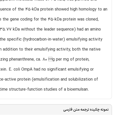
equence of the 45-kDa protein showed high homology to an
e the gene coding for the 45-kDa protein was cloned,
 (35.77 kDa without the leader sequence) had an amino
he specific (hydrocarbon-in-water) emulsifying activity
addition to their emulsifying activity, both the native
izing phenanthrene, ca. 80 g per mg of protein,
ein. E. coli OmpA had no significant emulsifying or
e-active protein (emulsification and solubilization of
time structure-function studies of a bioemulsan.
نمونه چکیده ترجمه متن فارسی