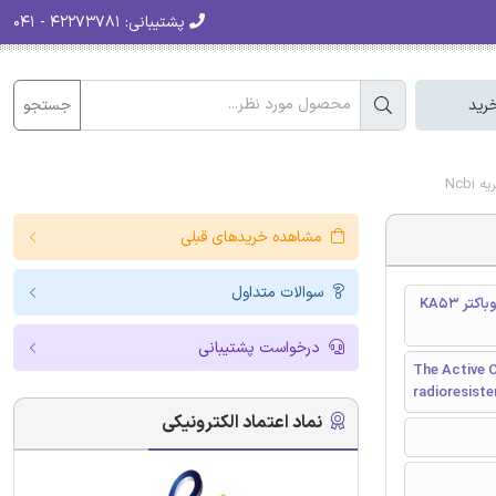
پشتیبانی:
۴۲۲۷۳۷۸۱ - ۰۴۱
جستجو
رید
مشاهده خریدهای قبلی
سوالات متداول
مولفه موثر عامل امولسیون کننده زیستی حاصل از مقاومتهای رادیویی آسینتوباکتر KA53
درخواست پشتیبانی
The Active 
radioresist
نماد اعتماد الکترونیکی