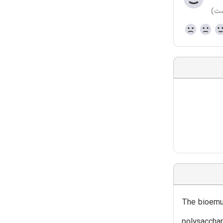
ست)
The bioemul
polysacchar