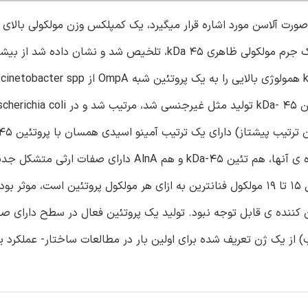
ولسیون کننده زیستی مقاومتهای آسنتوباکتر KA53، به صورت آلاسن مورد اشاره قرار میگیرد، یک کمپلکس وزن مولکولی بالا
ساکاریدی و پروتئینی است. اخیرا، یکی از پروتئینهای آلاسان، با یک جرم مولکولی ظاهری kDa 45، تلخیص شد
و 2.4 برابر کمپلکس آلاسان بود. علاوه بر فعالیت امولسیون کننده ی آنها، هم تئین kDa-45 و هم AlnA
یون کننده ی قابل توجه نبود. تولید یک پروتئین فعال در سطح دارای ص
 از یک ژن تعریف شده برای اولین بار در مطالعات ساختار- عملکرد 