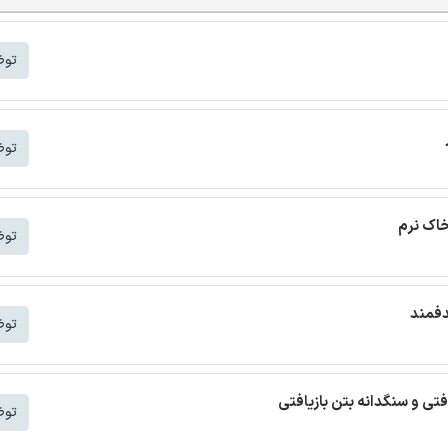
توض
توض
خاک نرم
توض
دفمند
توض
افتی و سنگدانه بتن بازیافتی
توض