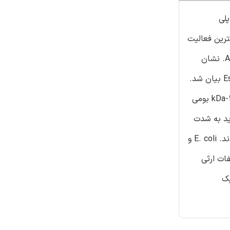
ی پلی
 و نشان داده شد از بیشترین فعالیت
امولسیون کننده تشکیل میشود. ترتیب نهایی N پروتئین kDa-45 همولوژی بالایی را به یک پروتئین شبه OmpA از Acinetobacter spp. نشان
داد. در تحقیقات توصیف شده در اینجا، کدگذاری ژنی برای پروتئین kDa- 45 تولید مثل غیرجنسی شد، مرتیب شد و در Escherichia coli بیان شد.
پروتئین دارای صفات ارثی متشکل جدید AlnA (kDa 35.77 بدون ترتیب پیشتاز) دارای یک ترتیب آمینو اسیدی همسان با پروتئین kDa-45 بومی
 دارای صفات ارثی متشکل جدید به شدت
در حل فنانترین،gµ ca.80 به ازای هر میلیگرم پروتئین، که معادل 15 تا 19 مولکول فنانترین به ازای هر مولکول پروتئین است، موثر بودند. E. coli و
فات ارثی
یک