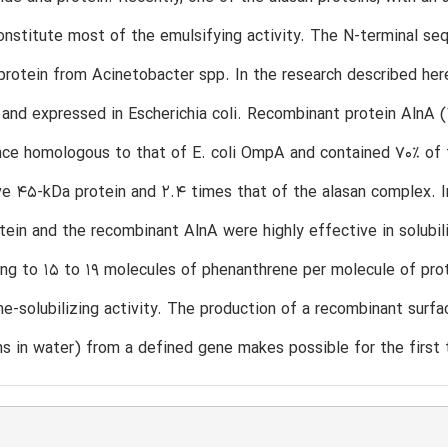
nstitute most of the emulsifying activity. The N-terminal s
rotein from Acinetobacter spp. In the research described her
and expressed in Escherichia coli. Recombinant protein AlnA
ce homologous to that of E. coli OmpA and contained 70% of t
ve 45-kDa protein and 2.4 times that of the alasan complex. In 
ein and the recombinant AlnA were highly effective in solubil
ng to 15 to 19 molecules of phenanthrene per molecule of prot
e-solubilizing activity. The production of a recombinant surfac
s in water) from a defined gene makes possible for the first 