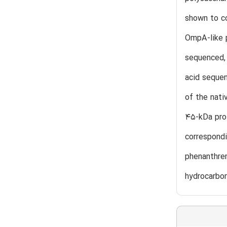
shown to co
OmpA-like p
sequenced, 
acid sequen
of the nati
45-kDa prot
correspondi
phenanthren
hydrocarbon