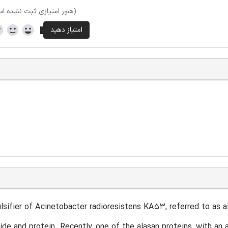
(هنوز امتیازی ثبت نشده ا
sifier of Acinetobacter radioresistens KA53, referred to as a
ide and protein. Recently, one of the alasan proteins, with an