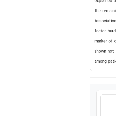
explained b
the remain
Associatio
factor bur
marker of d
shown not o
among patie