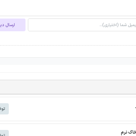
ارسال دی
توض
خاک نرم
توض