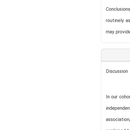
Conclusion
routinely a
may provide
Discussion
In our coho
independen
association