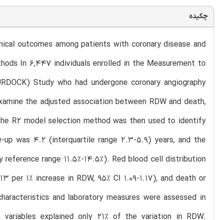
چکیده
linical outcomes among patients with coronary disease and
thods In 6,447 individuals enrolled in the Measurement to
MURDOCK) Study who had undergone coronary angiography
examine the adjusted association between RDW and death,
g the R2 model selection method was then used to identify
w-up was 4.2 (interquartile range 2.3-5.9) years, and the
y reference range 11.5%-14.5%). Red blood cell distribution
3 per 1% increase in RDW, 95% CI 1.09-1.17), and death or
 characteristics and laboratory measures were assessed in
8 variables explained only 21% of the variation in RDW.