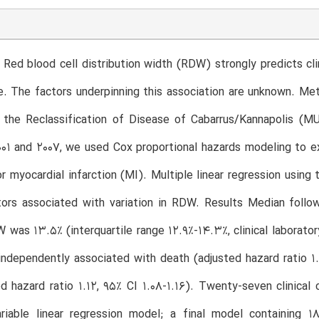
Red blood cell distribution width (RDW) strongly predicts c
re. The factors underpinning this association are unknown. Me
 the Reclassification of Disease of Cabarrus/Kannapolis (
01 and 2007, we used Cox proportional hazards modeling to 
r myocardial infarction (MI). Multiple linear regression usin
ctors associated with variation in RDW. Results Median follo
was 13.5% (interquartile range 12.9%-14.3%, clinical laborator
ndependently associated with death (adjusted hazard ratio 1.1
d hazard ratio 1.12, 95% CI 1.08-1.16). Twenty-seven clinical
ariable linear regression model; a final model containing 1