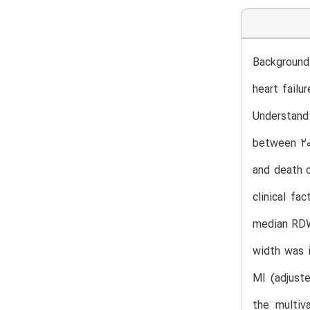
Background 
heart failu
Understand
between 20
and death o
clinical fa
median RDW 
width was i
MI (adjuste
the multiv