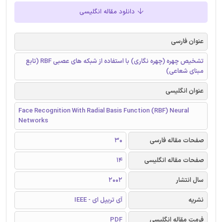
دانلود مقاله انگلیسی
عنوان فارسی
تشخیص چهره (چهره نگاری) با استفاده از شبکه های عصبی RBF (تابع
مبنای شعاعی)
عنوان انگلیسی
Face Recognition With Radial Basis Function (RBF) Neural
Networks
صفحات مقاله فارسی
30
صفحات مقاله انگلیسی
14
سال انتشار
2002
نشریه
آی تریپل ای - IEEE
فرمت مقاله انگلیسی
PDF