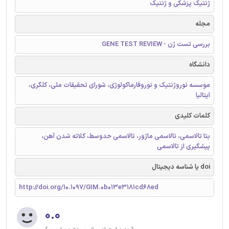
ژنتیک پزشکی و ژنتیک
مجله
بررسی تست ژن - GENE TEST REVIEW
دانشگاه
موسسه نوروژنتیک و نوروفارماکولوژی، شورای تحقیقات ملی، کلگری،
ایتالیا
کلمات کلیدی
بتا تالاسمی، تالاسمی ماژور، تالاسمی حدوسط، کلاته شدن آهن،
پیشگیری از تالاسمی
doi یا شناسه دیجیتال
http://doi.org/10.1097/GIM.0b013e3181cd68ed
۰.۰