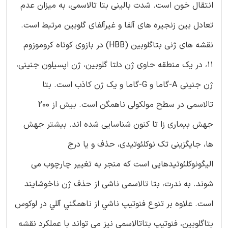
انتقال خون است. شدت بالینی بتا تالاسمی، به میزان عدم
تعادل بین زنجیره های آلفا و غیرآلفای گلوبین مرتبط است.
نقشه های ژنی بتاگلوبین (HBB) در بازوی کوتاه کروموزوم
11، در یک منطقه حاوی ژن دلتا گلوبین، ژن اپسیلون جنینی،
ژن جنینی A-گاما و G-گاما و یک ژن کاذب است. بتا
تالاسمی در سطح مولکولی ناهمگن است. بیش از 200
جهش بیماری زا تا کنون شناسایی شده اند. بیشتر جهش
ها، جایگزینی تک نوکلئوتیدی، حذف و یا درج
الیگونوکلئوتیدهایی است که منجر به تغییر چارچوب می
شوند. به ندرت، بتا تالاسمی ناشی از حذف ژن ناخوشایند
است. علاوه بر تنوع فنوتيپ ناشي از ناهمگني آللي در لوکوس
بتاگلوبين، فنوتيپ بتاتالاسمي نيز مي تواند با عملكرد نقشه