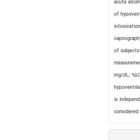
acute alcoh
of hypovent
intoxicatio
capnography
of subjects
measurement
mg/dL; 95% 
hypoventila
is independ
considered 