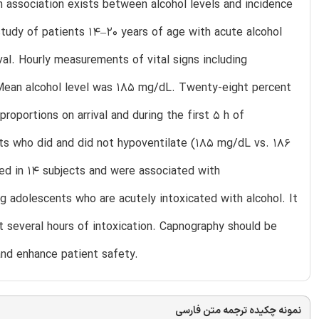
n association exists between alcohol levels and incidence
study of patients 14–20 years of age with acute alcohol
al. Hourly measurements of vital signs including
 Mean alcohol level was 185 mg/dL. Twenty-eight percent
roportions on arrival and during the first 5 h of
ts who did and did not hypoventilate (185 mg/dL vs. 186
ed in 14 subjects and were associated with
g adolescents who are acutely intoxicated with alcohol. It
st several hours of intoxication. Capnography should be
and enhance patient safety.
نمونه چکیده ترجمه متن فارسی