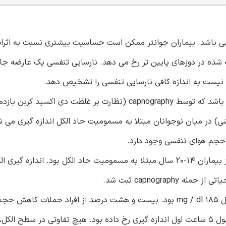
ل می باشد. بیماران جوانتر ممکن است حساسیت بیشتری نسبت به اثرات
 شده در دوزهای پایین تر رخ می دهد. نارسایی تنفسی یک عارضه جا
نیست به اندازه کافی نارسایی تنفسی را تشخیص دهد.
هدف: هدف ما برای تعیین فراوانی کاهش حجم هوای تنفسی می باشد که توسط capnography (نظارت بر غلظت دی 
ی) در میان نوجوانان مبتلا به مسمومیت حاد الکل اندازه گیری می 
ش حجم هوای تنفسی وجود دارد.
مواد و روش ها: این یک مطالعه آینده نگر آزمایشی مشاهده ای از بیماران 14-20 سال مبتلا به مسمومیت حاد الکل بود. ان
capnogra ثبت شد.
یافته ها: تعداد 65 نفر مورد بررسی قرار گرفتند. متوسط سطح الکل 185 mg / dl بود. بیست و هشت درصد از افراد حملات 
تنفسی داشتند . حملات در نسبت های مشابه در بدو ورود و در طول 5 ساعت اول اندازه گیری رخ داده بود. هیچ تفاوتی در 