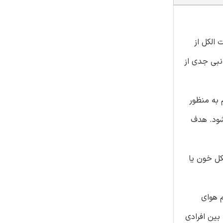
 الکل از
نبی جدی از
اکسید کربن بازدم به منظور
شود. هدف
دازه گیری الکل خون یا
کاهش حجم هوای
سطح الکل، بین افرادی