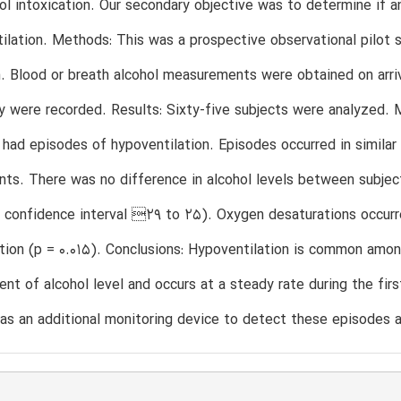
ol intoxication. Our secondary objective was to determine if a
ilation. Methods: This was a prospective observational pilot 
n. Blood or breath alcohol measurements were obtained on arriv
 were recorded. Results: Sixty-five subjects were analyzed.
 had episodes of hypoventilation. Episodes occurred in similar p
s. There was no difference in alcohol levels between subjec
confidence interval 29 to 25). Oxygen desaturations occurr
tion (p = 0.015). Conclusions: Hypoventilation is common amon
ent of alcohol level and occurs at a steady rate during the fir
as an additional monitoring device to detect these episodes 