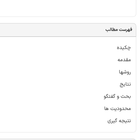
فهرست مطالب
چکیده
مقدمه
روشها
نتایج
بحث و گفتگو
محدودیت ها
نتیجه گیری