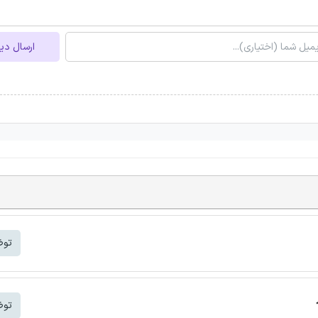
ارسال دی
توض
توض