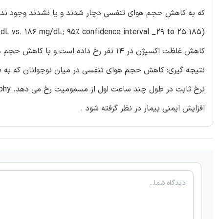
که به کاهش حجم هوای تنفسی دچار شدند و یا نشدند وجود ندا
(185 mg/dL vs. 186 mg/dL; 95% confidence interval _29 to 25).
کاهش غلظت اکسیژن در 14 نفر رخ داده است و با کاهش حجم هوای تنفسی (p = 0.015) همراه بود.
نتیجه گیری: کاهش حجم هوای تنفسی در میان نوجوانان که به ط
افزایش ایمنی بیمار در نظر گرفته شود .