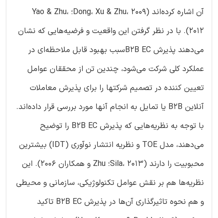
آن اشاره کرده‌اند (Dong، Xu & Zhu، 2009؛ Yao & Zhu،
2012). با در نظر گرفتن این واقعیت و فرضیه‌هایی که نشان
می‌دهند پذیرش B2B ECسبب بهبود قابل ملاحظه‌ای در
عملکرد کلی شرکت می‌شود، چندین تن از محققان عوامل
تعیین کننده در تصمیم شرکتها را برای پذیرش معاملات
آنلاین B2B یا تمایل به انجام آنها مورد بررسی قرار داده‌اند.
با توجه به نظریه‌هایی که پذیرش B2B EC را توضیح
می‌دهند، مدل TOE و نظریه انتشار نوآوری (IDT) بیشترین
محبوبیت را دارند (Sila، 2013؛ Zhu و همکاران 2006). این
نظریه‌ها هم بر نقش عوامل تکنولوژیکی، سازمانی و محیطی
و هم نحوه تاثیرگذاری آن‌ها در پذیرش B2B EC تاکید