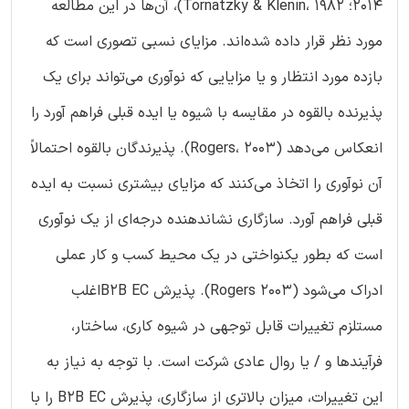
2014؛ Tornatzky & Klenin، 1982)، آن‌ها در این مطالعه
مورد نظر قرار داده شده‌اند. مزایای نسبی تصوری است که
بازده مورد انتظار و یا مزایایی که نوآوری می‌تواند برای یک
پذیرنده بالقوه در مقایسه با شیوه یا ایده قبلی فراهم آورد را
انعکاس می‌دهد (Rogers، 2003). پذیرندگان بالقوه احتمالاً
آن نوآوری را اتخاذ می‌کنند که مزایای بیشتری نسبت به ایده
قبلی فراهم آورد. سازگاری نشاندهنده درجه‌ای از یک نوآوری
است که بطور یکنواختی در یک محیط کسب و کار عملی
ادراک می‌شود (Rogers 2003). پذیرش B2B ECاغلب
مستلزم تغییرات قابل توجهی در شیوه کاری، ساختار،
فرآیندها و / یا روال عادی شرکت است. با توجه به نیاز به
این تغییرات، میزان بالاتری از سازگاری، پذیرش B2B EC را با