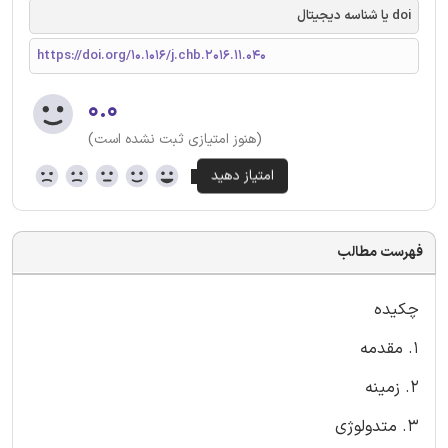
doi یا شناسه دیجیتال
https://doi.org/10.1016/j.chb.2016.11.040
۰.۰
(هنوز امتیازی ثبت نشده است)
فهرست مطالب
چکیده
1. مقدمه
2. زمینه
3. متدولوژی