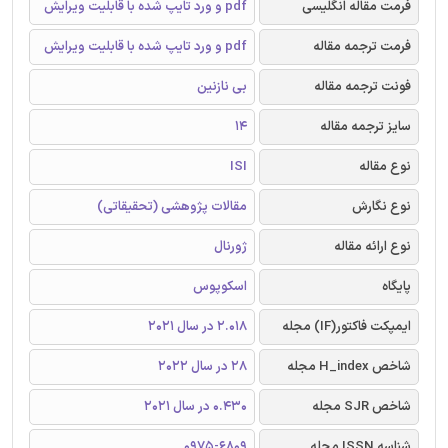
فرمت مقاله انگلیسی
pdf و ورد تایپ شده با قابلیت ویرایش
فرمت ترجمه مقاله
pdf و ورد تایپ شده با قابلیت ویرایش
فونت ترجمه مقاله
بی نازنین
سایز ترجمه مقاله
14
نوع مقاله
ISI
نوع نگارش
مقالات پژوهشی (تحقیقاتی)
نوع ارائه مقاله
ژورنال
پایگاه
اسکوپوس
ایمپکت فاکتور(IF) مجله
2.018 در سال 2021
شاخص H_index مجله
28 در سال 2022
شاخص SJR مجله
0.430 در سال 2021
شناسه ISSN مجله
0975-6809