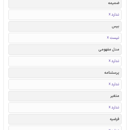
ضمیمه
ندارد ☓
بیس
نیست ☓
مدل مفهومی
ندارد ☓
پرسشنامه
ندارد ☓
متغیر
ندارد ☓
فرضیه