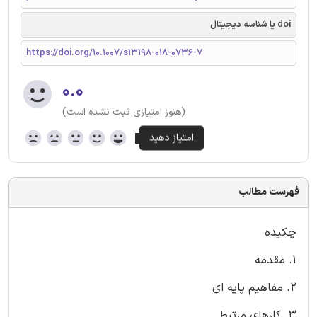
doi یا شناسه دیجیتال
https://doi.org/10.1007/s13198-018-0736-7
۰.۰
(هنوز امتیازی ثبت نشده است)
فهرست مطالب
چکیده
1. مقدمه
2. مفاهیم پایه ای
3. کارهای مرتبط