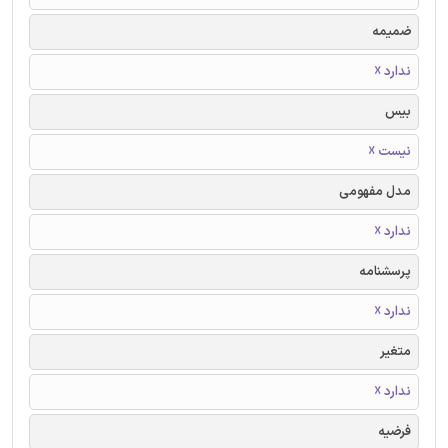
ضمیمه
ندارد ☓
بیس
نیست ☓
مدل مفهومی
ندارد ☓
پرسشنامه
ندارد ☓
متغیر
ندارد ☓
فرضیه