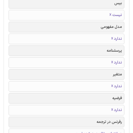
بیس
نیست ☓
مدل مفهومی
ندارد ☓
پرسشنامه
ندارد ☓
متغیر
ندارد ☓
فرضیه
ندارد ☓
رفرنس در ترجمه