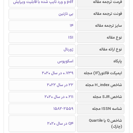
فرمت ترجمه مقاله
pdf و ورد تایپ شده با قابلیت ویرایش
فونت ترجمه مقاله
بی نازنین
سایز ترجمه مقاله
14
نوع مقاله
ISI
نوع ارائه مقاله
ژورنال
پایگاه
اسکوپوس
ایمپکت فاکتور(IF) مجله
0.739 در سال 2020
شاخص H_index مجله
22 در سال 2022
شاخص SJR مجله
0.211 در سال 2020
شناسه ISSN مجله
1582-2559
شاخص Q یا Quartile
Q4 در سال 2020
(چارک)