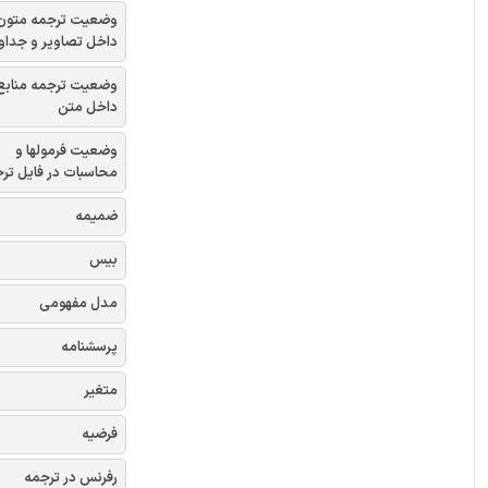
وضعیت ترجمه متون
داخل تصاویر و جداو
وضعیت ترجمه منابع
داخل متن
وضعیت فرمولها و
محاسبات در فایل تر
ضمیمه
بیس
مدل مفهومی
پرسشنامه
متغیر
فرضیه
رفرنس در ترجمه