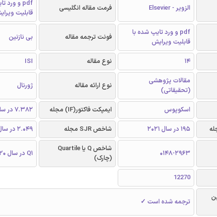
pdf و ورد 
الزویر - Elsevier
فرمت مقاله انگلیسی
قابلیت ویرای
pdf و ورد تایپ شده با
فونت ترجمه مقاله
بی نازنین
قابلیت ویرایش
14
نوع مقاله
ISI
مقالات پژوهشی
نوع ارائه مقاله
ژورنال
(تحقیقاتی)
اسکوپوس
ایمپکت فاکتور(IF) مجله
7.382 در سال 2020
195 در سال 2021
شاخص SJR مجله
2.049 در سال 2020
شاخص Q یا Quartile
0148-2963
Q1 در سال 2020
(چارک)
12270
ن
ترجمه شده است ✓