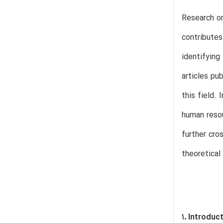
Research on
contributes
identifying
articles pu
this field.
human resou
further cro
theoretical
1. Introduc