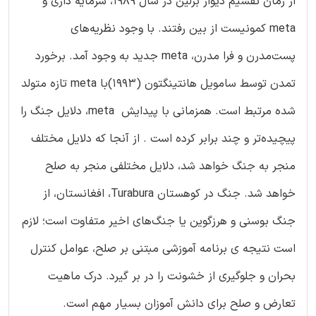
از زمان تقسیم دیوار برلین در سال ۱۹۸۹، سرمایه داری و
meta کمونیست از بین رفتند. با وجود نظریه‌های
پست‌مدرن و فرا مدرن، meta جدید به وجود آمد. برخورد
تمدن توسط سامویل هانتینگتون (۱۹۹۳)با meta تازه متولد
شده مرتبط است. همزمانی با پیدایش meta، دلایل جنگ را
پیچیده‌تر و چند برابر کرده است . از آنجا که دلایل مختلف
منجر به جنگ خواهد شد، دلایل مختلفی منجر به صلح
خواهد شد. جنگ در کوهستان Turabura، افغانستان، از
جنگ بوسنی و هرزگوین یا جنگ‌های اخیر متفاوت است؛ لازم
است نتیجه‌ ی برنامه آموزشی مبتنی بر صلح، عوامل کنترل
بحران و جلوگیری از خشونت را در بر گیرد. درک ماهیت
تعارض و صلح برای دانش آموزان بسیار مهم است.