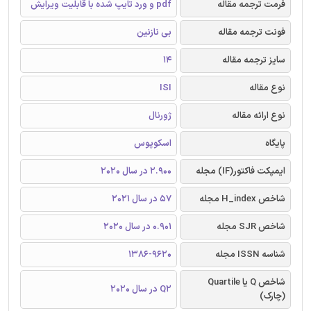
فرمت ترجمه مقاله
pdf و ورد تایپ شده با قابلیت ویرایش
فونت ترجمه مقاله
بی نازنین
سایز ترجمه مقاله
14
نوع مقاله
ISI
نوع ارائه مقاله
ژورنال
پایگاه
اسکوپوس
ایمپکت فاکتور(IF) مجله
2.900 در سال 2020
شاخص H_index مجله
57 در سال 2021
شاخص SJR مجله
0.901 در سال 2020
شناسه ISSN مجله
1386-9620
شاخص Q یا Quartile
Q2 در سال 2020
(چارک)