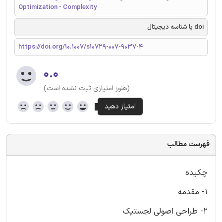
Optimization - Complexity
doi یا شناسه دیجیتال
https://doi.org/10.1007/s10729-007-9037-4
۰.۰
(هنوز امتیازی ثبت نشده است)
فهرست مطالب
چکیده
1- مقدمه
2- طراحی اصولی لجستیک