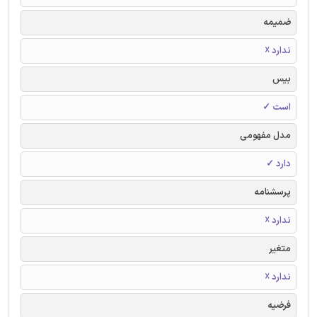
ضمیمه
ندارد ☓
بیس
است ✓
مدل مفهومی
دارد ✓
پرسشنامه
ندارد ☓
متغیر
ندارد ☓
فرضیه