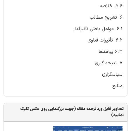
5.6. خلاصه
6. تشریح مطالب
6.1. عوامل بافتی تأثیرگذار
6.2. تأثیرات فناوی
6.3 پیامدها
7. نتیجه گیری
سپاسگزاری
منابع
تصاویر فایل ورد ترجمه مقاله (جهت بزرگنمایی روی عکس کلیک
نمایید)