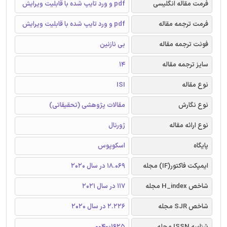
فرمت مقاله انگلیسی
pdf و ورد تایپ شده با قابلیت ویرایش
فرمت ترجمه مقاله
pdf و ورد تایپ شده با قابلیت ویرایش
فونت ترجمه مقاله
بی نازنین
سایز ترجمه مقاله
14
نوع مقاله
ISI
نوع نگارش
مقالات پژوهشی (تحقیقاتی)
نوع ارائه مقاله
ژورنال
پایگاه
اسکوپوس
ایمپکت فاکتور(IF) مجله
18.069 در سال 2020
شاخص H_index مجله
117 در سال 2021
شاخص SJR مجله
2.226 در سال 2020
شناسه ISSN مجله
0040-1625