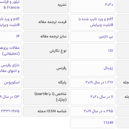
2020
نشریه
& Francis
pdf و ورد تایپ شده با
pdf و ورد 
فرمت ترجمه مقاله
قابلیت ویرایش
قابلیت ویرای
بی نازنین
سایز ترجمه مقاله
14
مقالات پژوه
ISI
نوع نگارش
(تحقیقاتی)
دارای رفرنس 
ژورنال
رفرنس
و انتهای مقال
1.217 در سال 2019
پایگاه
اسکوپوس
شاخص Q یا Quartile
11 در سال 2020
Q3 در سال 2019
(چارک)
0.295 در سال 2019
شناسه ISSN مجله
2331-1975
11249