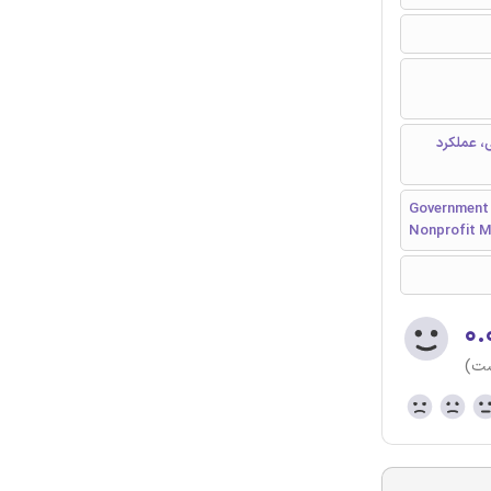
، عملکرد
Government 
Nonprofit 
۰.
ست)