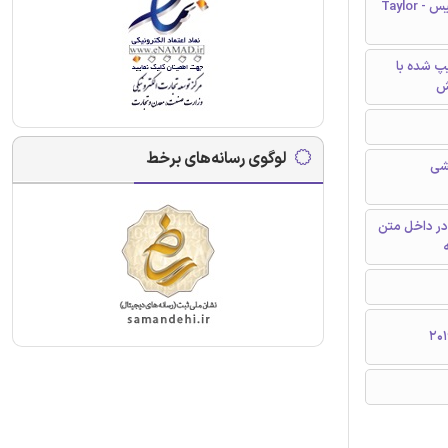
تیلور و فرانسیس - Taylor
تایپ شده با
ش
لوگوی رسانه‌های برخط
شی
در داخل متن
ه