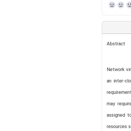
Abstract
Network vir
an inter-cl
requirement
may requir
assigned to
resources s