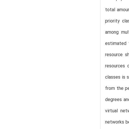
total amoun
priority c
among mult
estimated 
resource sh
resources 
classes is 
from the pe
degrees and
virtual ne
networks be