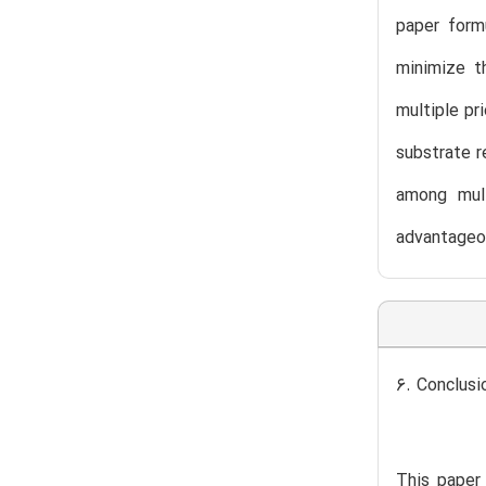
paper form
minimize t
multiple pr
substrate r
among mult
advantageou
6. Conclusi
This paper