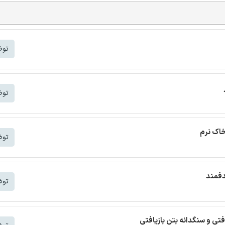
توض
توض
خاک نرم
توض
دفمند
توض
افتی و سنگدانه بتن بازیافتی