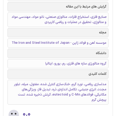
گرایش های مرتبط با این مقاله
صنایع فلزی، استخراج فلزات، متالوژی صنعتی، نانو مواد، مهندسی مواد
و متالوژِی، تحقیق در عملیات و ریاضی کاربردی
مجله
موسسه آهن و فولاد ژاپن - The Iron and Steel Institute of Japan
دانشگاه
گروه متالورژی سازه های فلزی، رم، یورو، ایتالیا
کلمات کلیدی
مدلسازی ریاضی، نورد گرم، خنک‌سازی کنترل شده، مفتول، میله، تبلور
مجدد، انرژی جنبشی، تکامل اندازه‌ی ذره، تبدیل فاز، ویژگی‌های
مکانیکی، فولادهای C-Mn و eutectoid، کرنش ذخیره شده، تست
پیچش گرم
۰.۰