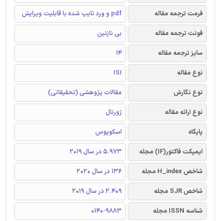
فرمت ترجمه مقاله
pdf و ورد تایپ شده با قابلیت ویرایش
فونت ترجمه مقاله
بی نازنین
سایز ترجمه مقاله
14
نوع مقاله
ISI
نوع نگارش
مقالات پژوهشی (تحقیقاتی)
نوع ارائه مقاله
ژورنال
پایگاه
اسکوپوس
ایمپکت فاکتور(IF) مجله
5.973 در سال 2019
شاخص H_index مجله
136 در سال 2020
شاخص SJR مجله
2.409 در سال 2019
شناسه ISSN مجله
0140-9883