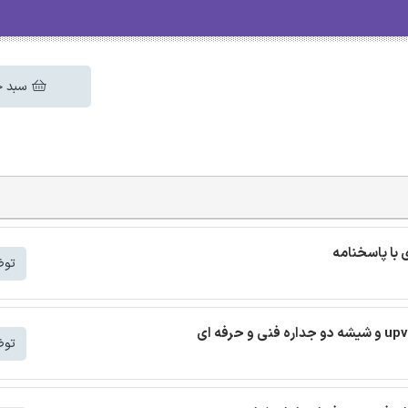
سبد خ
توض
توض