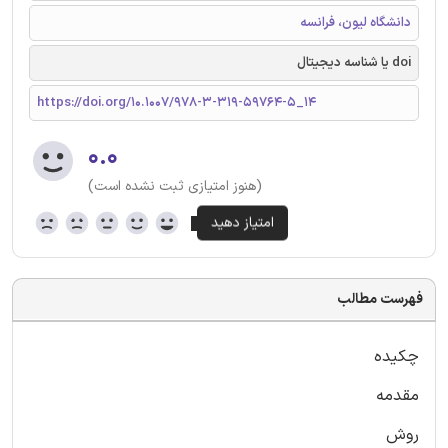
دانشگاه لیون، فرانسه
doi یا شناسه دیجیتال
https://doi.org/10.1007/978-3-319-59764-5_14
۰.۰
(هنوز امتیازی ثبت نشده است)
فهرست مطالب
چکیده
مقدمه
روش