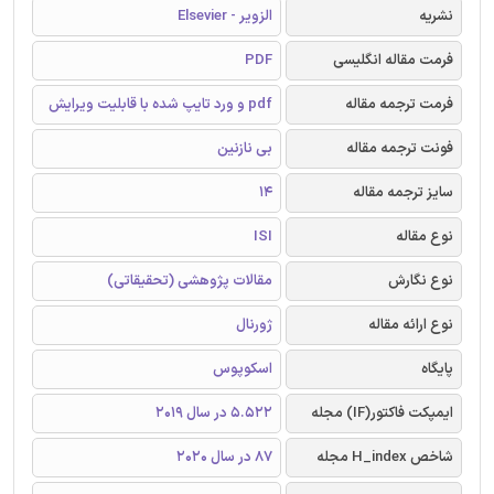
نشریه
الزویر - Elsevier
فرمت مقاله انگلیسی
PDF
فرمت ترجمه مقاله
pdf و ورد تایپ شده با قابلیت ویرایش
فونت ترجمه مقاله
بی نازنین
سایز ترجمه مقاله
14
نوع مقاله
ISI
نوع نگارش
مقالات پژوهشی (تحقیقاتی)
نوع ارائه مقاله
ژورنال
پایگاه
اسکوپوس
ایمپکت فاکتور(IF) مجله
5.522 در سال 2019
شاخص H_index مجله
87 در سال 2020