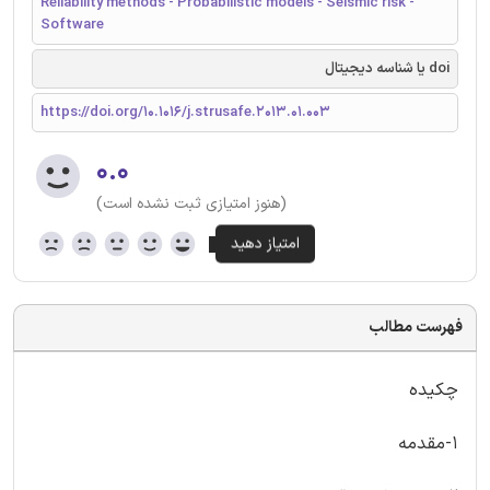
Reliability methods - Probabilistic models - Seismic risk -
Software
doi یا شناسه دیجیتال
https://doi.org/10.1016/j.strusafe.2013.01.003
۰.۰
(هنوز امتیازی ثبت نشده است)
فهرست مطالب
چکیده
1-مقدمه