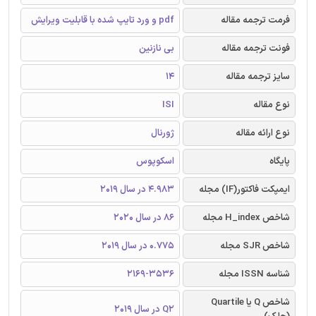
فرمت ترجمه مقاله
pdf و ورد تایپ شده با قابلیت ویرایش
فونت ترجمه مقاله
بی نازنین
سایز ترجمه مقاله
14
نوع مقاله
ISI
نوع ارائه مقاله
ژورنال
پایگاه
اسکوپوس
ایمپکت فاکتور(IF) مجله
4.983 در سال 2019
شاخص H_index مجله
86 در سال 2020
شاخص SJR مجله
0.775 در سال 2019
شناسه ISSN مجله
2169-3536
شاخص Q یا Quartile
Q2 در سال 2019