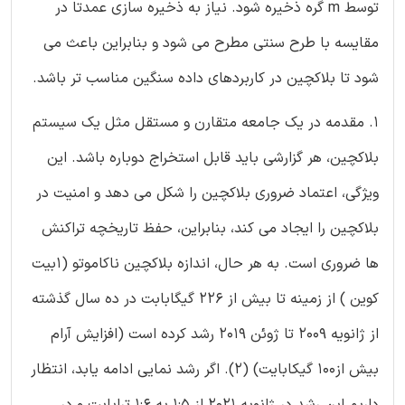
توسط m گره ذخیره شود. نیاز به ذخیره سازی عمدتا در
مقایسه با طرح سنتی مطرح می شود و بنابراین باعث می
شود تا بلاکچین در کاربردهای داده سنگین مناسب تر باشد.
1. مقدمه در یک جامعه متقارن و مستقل مثل یک سیستم
بلاکچین، هر گزارشی باید قابل استخراج دوباره باشد. این
ویژگی، اعتماد ضروری بلاکچین را شکل می دهد و امنیت در
بلاکچین را ایجاد می کند، بنابراین، حفظ تاریخچه تراکنش
ها ضروری است. به هر حال، اندازه بلاکچین ناکاموتو (1بیت
کوین ) از زمینه تا بیش از 226 گیگابابت در ده سال گذشته
از ژانویه 2009 تا ژوئن 2019 رشد کرده است (افزایش آرام
بیش از100 گیکابایت) (2). اگر رشد نمایی ادامه یابد، انتظار
داریم این رشد در ژانویه 2021 از 1:5 به 1:6 ترابایت و در