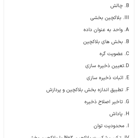
B. چالش
III. بلاکچین بخشی
A. واحد به عنوان داده
B. بخش های بلاکچین
C. عضویت گره
D.تعیین ذخیره سازی
E. اثبات ذخیره سازی
F. تطبیق اندازه بخش بلاکچین و پردازش
G. تاخیر اصلاح ذخیره
H. پاداش
I. محدودیت توان
IV. ترکیب شکست بلاکچین N=2 با بلاکچین بخشی