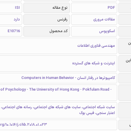
PDF
نوع مقاله
ISI
مقالات مروری
رفرنس
دارد
اسکوپوس
کد محصول
E10716
ن
مهندسی فناوری اطلاعات
این
اینترنت و شبکه های گسترده
کامپیوترها در رفتار انسان - Computers in Human Behavior
of Psychology - The University of Hong Kong - Pokfulam Road -
سایت شبکه اجتماعی، سایت های شبکه های اجتماعی، رسانه های اجتماعی، 
اعتبار سنجی، فیس بوک
rg/10.1016/j.chb.2018.01.023