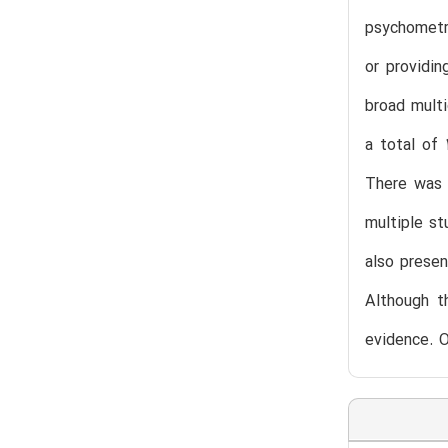
psychometri
or providi
broad multi
a total of 
There was 
multiple s
also prese
Although t
evidence. O