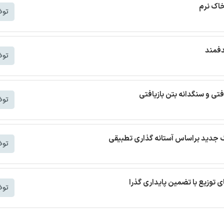
خاک نرم
توض
دفمند
توض
افتی و سنگدانه بتن بازیافتی
توض
توض
توض