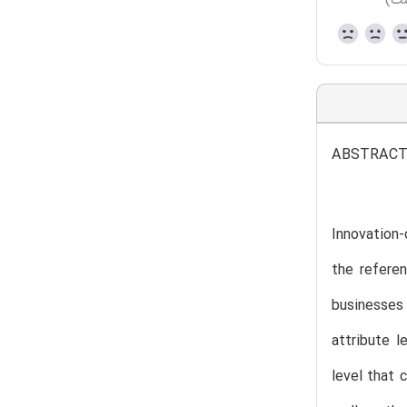
ست)
ABSTRAC
Innovation-
the referen
businesses
attribute l
level that 