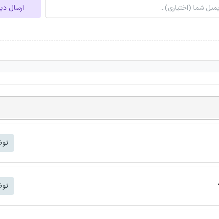
ارسال دی
توض
توض