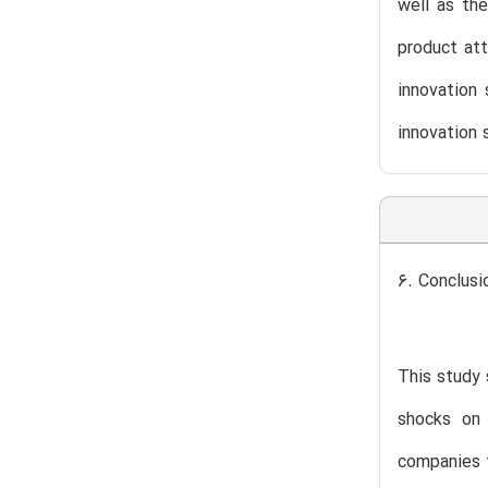
well as the
product att
innovation
innovation 
6. Conclusi
This study 
shocks on 
companies t