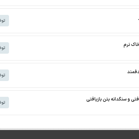
توض
خاک نرم
توض
دفمند
توض
افتی و سنگدانه بتن بازیافتی
توض