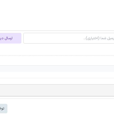
ارسال دی
توض