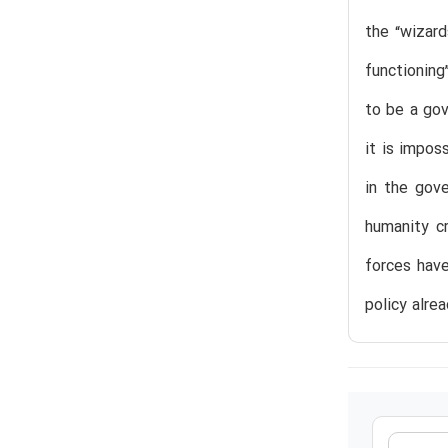
the “wizard
functioning
to be a gov
it is impos
in the gove
humanity c
forces have
policy alre