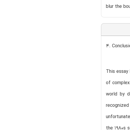
blur the b
4. Conclusi
This essay 
of complex 
world by d
recognized
unfortunate
the 1980s s