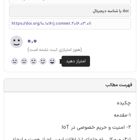
doi یا شناسه دیجیتال
https://doi.org/10.1016/j.comnet.2016.03.011
۰.۰
(هنوز امتیازی ثبت نشده است)
فهرست مطالب
چکیده
1-مقدمه
2- امنیت و حریم خصوصی در IoT
2-1- مرورکلی راه حلهای ارتباطات ایمن، احراز هویت و ایجاد