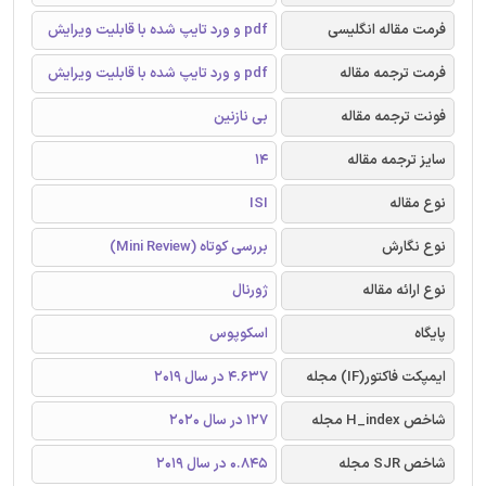
فرمت مقاله انگلیسی
pdf و ورد تایپ شده با قابلیت ویرایش
فرمت ترجمه مقاله
pdf و ورد تایپ شده با قابلیت ویرایش
فونت ترجمه مقاله
بی نازنین
سایز ترجمه مقاله
14
نوع مقاله
ISI
نوع نگارش
بررسی کوتاه (Mini Review)
نوع ارائه مقاله
ژورنال
پایگاه
اسکوپوس
ایمپکت فاکتور(IF) مجله
4.637 در سال 2019
شاخص H_index مجله
127 در سال 2020
شاخص SJR مجله
0.845 در سال 2019