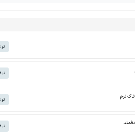
توض
توض
خاک نرم
توض
دفمند
توض