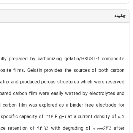
چکیده
lly prepared by carbonizing gelatin/HKUST-1 composite
osite films. Gelatin provides the sources of both carbon
atrix and produced porous structures which were reserved
pared carbon film were easily wetted by electrolytes and
d carbon film was explored as a binder-free electrode for
 specific capacity of 316 F g−1 at a current density of 0.5
ce retention of 92.9% with degrading of 0.00064% after