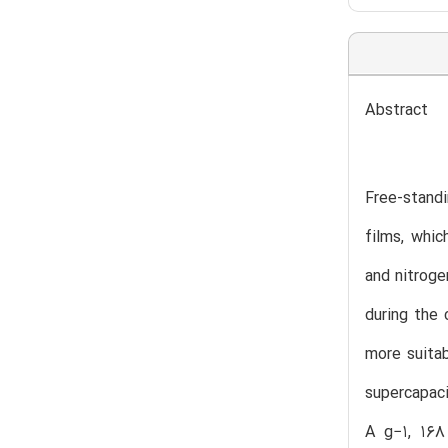
Abstract
Free-stand
films, whi
and nitroge
during the 
more suitab
supercapaci
A g−1, 168