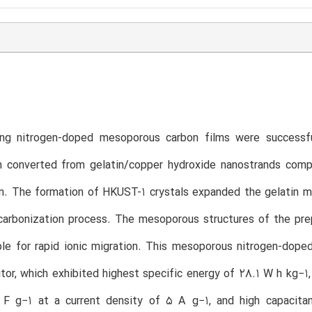
ing nitrogen-doped mesoporous carbon films were successfu
ch converted from gelatin/copper hydroxide nanostrands comp
n. The formation of HKUST-1 crystals expanded the gelatin m
carbonization process. The mesoporous structures of the pre
le for rapid ionic migration. This mesoporous nitrogen-dope
tor, which exhibited highest specific energy of 28.1 W h kg−1,
 F g−1 at a current density of 5 A g−1, and high capacitan