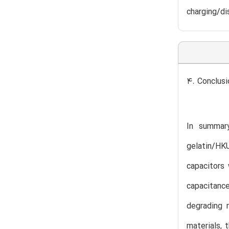
charging/dis
4. Conclusi
In summar
gelatin/HK
capacitors
capacitance
degrading 
materials, 