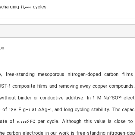
charging 11,000 cycles.
on
y, free-standing mesoporous nitrogen-doped carbon film
UST-1 composite films and removing away copper compounds. 
 without binder or conductive additive. In 1 M Na2SO4 elect
 of 168 F g−1 at 5Ag−1, and long cycling stability. The capaci
rate of 0.00064% per cycle. Although this value is close t
the carbon electrode in our work is free-standing nitrogen-dop