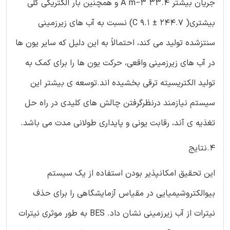
جریان بیشتر 33.4 A m−3 و همچنین بار الکتریکی کلی
بیشتری( 244.7 ± 9.1 C) نسبت به آب های زیرزمینی
سنتزشده تولید می کند، احتمالاً به این دلیل که سایر یون ها
در آب های زیرزمینی واقعی، حرکت یون ها را برای کمک به
تولید الکتریسیته ترقی بخشیده اند.توسعه ی بیشتر این
سیستم نیازمند درنظرگرفتن چالش های کلیدی در راه حل
تغذیه ی آند، رقابت یونی و پایداری طولانی مدت می باشد.
4.نتایج
این تحقیق امکانپذیر بودن استفاده از یک سیستم
بیوالکتروشیمیایی در مقیاس آزمایشگاهی را برای حذف
نیترات از آب زیرزمینی نشان داد. BES به طور موثری نیترات