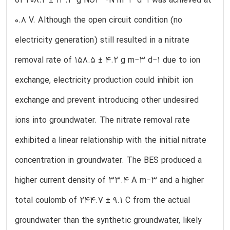
of 208.2 ± 13.3 g NO3−-N m−3 d−1 was achieved at
0.8 V. Although the open circuit condition (no
electricity generation) still resulted in a nitrate
removal rate of 158.5 ± 4.2 g m−3 d−1 due to ion
exchange, electricity production could inhibit ion
exchange and prevent introducing other undesired
ions into groundwater. The nitrate removal rate
exhibited a linear relationship with the initial nitrate
concentration in groundwater. The BES produced a
higher current density of 33.4 A m−3 and a higher
total coulomb of 244.7 ± 9.1 C from the actual
groundwater than the synthetic groundwater, likely