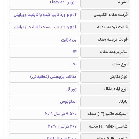
نشریه
الزویر - Elsevier
فرمت مقاله انگلیسی
pdf و ورد تایپ شده با قابلیت ویرایش
فرمت ترجمه مقاله
pdf و ورد تایپ شده با قابلیت ویرایش
فونت ترجمه مقاله
بی نازنین
سایز ترجمه مقاله
14
نوع مقاله
ISI
نوع نگارش
مقالات پژوهشی (تحقیقاتی)
نوع ارائه مقاله
ژورنال
پایگاه
اسکوپوس
ایمپکت فاکتور(IF) مجله
9.520 در سال 2019
شاخص H_index مجله
260 در سال 2020
شاخص SJR مجله
2.010 در سال 2019