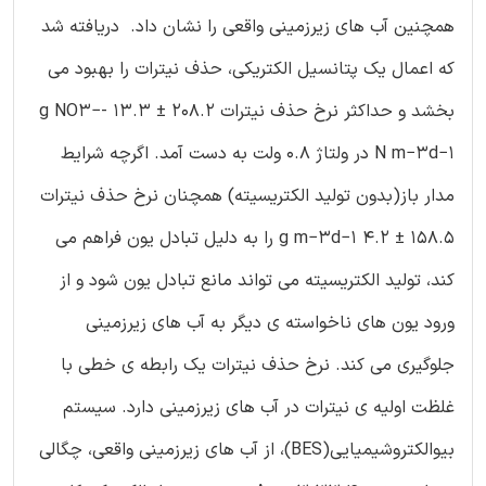
همچنین آب های زیرزمینی واقعی را نشان داد. دریافته شد
که اعمال یک پتانسیل الکتریکی، حذف نیترات را بهبود می
بخشد و حداکثر نرخ حذف نیترات 208.2 ± 13.3 g NO3−-
N m−3d−1 در ولتاژ 0.8 ولت به دست آمد. اگرچه شرایط
مدار باز(بدون تولید الکتریسیته) همچنان نرخ حذف نیترات
158.5 ± 4.2 g m−3d−1 را به دلیل تبادل یون فراهم می
کند، تولید الکتریسیته می تواند مانع تبادل یون شود و از
ورود یون های ناخواسته ی دیگر به آب های زیرزمینی
جلوگیری می کند. نرخ حذف نیترات یک رابطه ی خطی با
غلظت اولیه ی نیترات در آب های زیرزمینی دارد. سیستم
بیوالکتروشیمیایی(BES)، از آب های زیرزمینی واقعی، چگالی