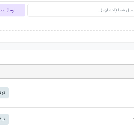
ارسال دی
توض
توض