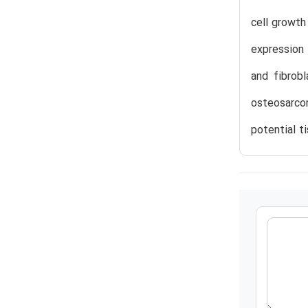
cell growth
expression 
and fibrob
osteosarco
potential t