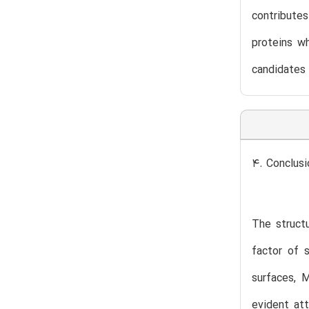
contributes
proteins wh
candidates 
4. Conclusi
The struct
factor of 
surfaces, 
evident at