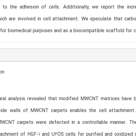
 to the adhesion of cells. Additionally, we report the incre
ich are involved in cell attachment. We speculate that carb
for biomedical purposes and as a biocompatible scaffold for c
on
ural analysis revealed that modified MWCNT matrices have b
side walls of MWCNT carpets enables the cell attachment. 
MWCNT carpets were defected in a controllable manner. The
tachment of HGF-1 and U2OS cells for purified and oxidized 