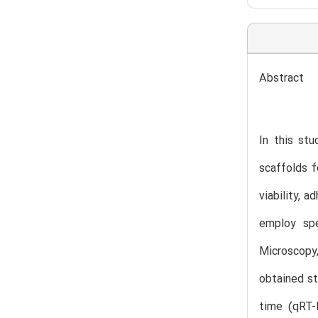
Abstract
In this st
scaffolds f
viability, 
employ spe
Microscopy,
obtained st
time (qRT-