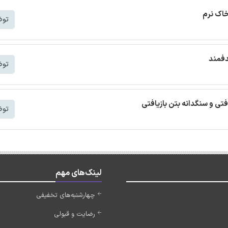
خاک نرم
توض
دفمند
توض
افتی و سنگدانه بتن بازیافتی
توض
لینک‌های مهم
چهارشنبه‌های تخفیفی
رضایت و قبولی