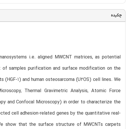
چکیده
nanosystems i.e. aligned MWCNT matrices, as potential
t of samples purification and surface modification on the
asts (HGF-1) and human osteosarcoma (U2OS) cell lines. We
icroscopy, Thermal Gravimetric Analysis, Atomic Force
py and Confocal Microscopy) in order to characterize the
cted cell adhesion-related genes by the quantitative real-
We show that the surface structure of MWCNTs carpets