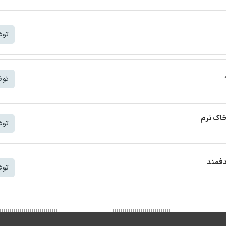
توض
توض
خاک نرم
توض
دفمند
توض