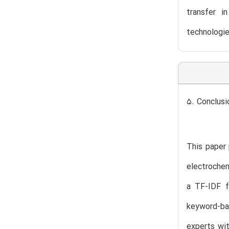
transfer i
technologie
5. Conclusi
This paper 
electroche
a TF-IDF f
keyword-bas
experts wit