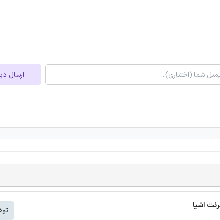
ارسال دی
توض