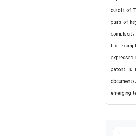
cutoff of T
pairs of k
complexity 
For exampl
expressed 
patent is 
documents. 
emerging t