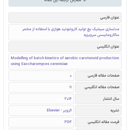
سفارش ترجمه این مقاله
عنوان فارسی
مدلسازی سینتیک بچ تولید کاروتنوئید هوازی با استفاده از مخمر
ساکارومایسس سرویزیه
عنوان انگلیسی
Modelling of batch kinetics of aerobic carotenoid production
using Saccharomyces cerevisiae
صفحات مقاله فارسی
0
صفحات مقاله انگلیسی
11
سال انتشار
2016
نشریه
الزویر - Elsevier
فرمت مقاله انگلیسی
PDF