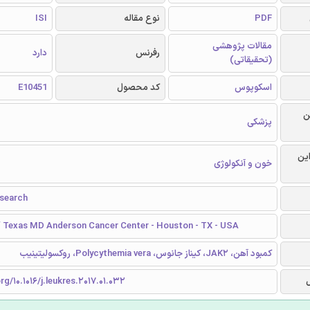
PDF
نوع مقاله
ISI
مقالات پژوهشی
رفرنس
دارد
(تحقیقاتی)
اسکوپوس
کد محصول
E10451
ن
پزشکی
این
خون و آنکولوژی
search
of Texas MD Anderson Cancer Center - Houston - TX - USA
کمبود آهن، JAK2، کیناز جانوس، Polycythemia vera، روکسولیتینیب
rg/10.1016/j.leukres.2017.01.032