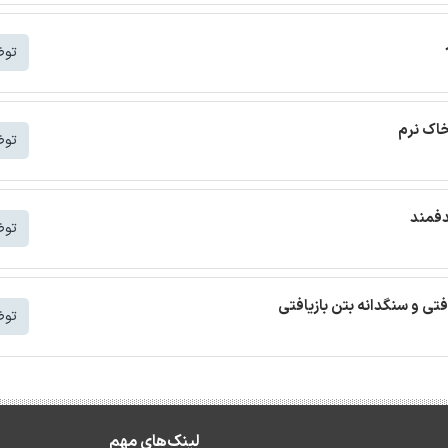
توض
خاک نرم
توض
دفمند
توض
افتی و سنگدانه بتن بازیافتی
توض
لینک‌های مهم