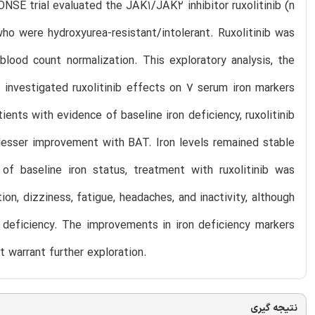
SE trial evaluated the JAK1/JAK2 inhibitor ruxolitinib (n
who were hydroxyurea-resistant/intolerant. Ruxolitinib was
blood count normalization. This exploratory analysis, the
, investigated ruxolitinib effects on 7 serum iron markers
nts with evidence of baseline iron deficiency, ruxolitinib
 lesser improvement with BAT. Iron levels remained stable
s of baseline iron status, treatment with ruxolitinib was
n, dizziness, fatigue, headaches, and inactivity, although
 deficiency. The improvements in iron deficiency markers
t warrant further exploration.
نتیجه گیری