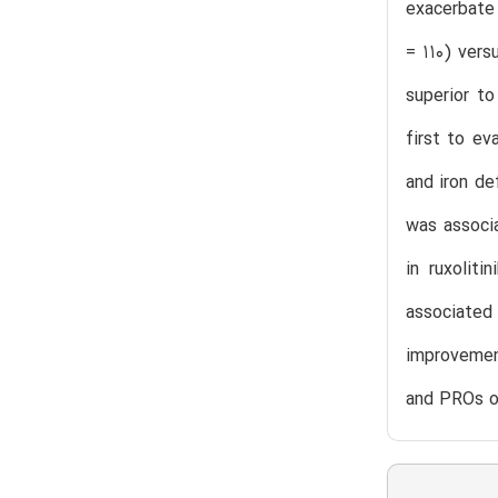
exacerbate 
= 110) vers
superior to
first to ev
and iron de
was associa
in ruxoliti
associated 
improvemen
and PROs ob