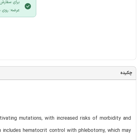
برای سفارش 
عرضه؛ روی د
چکیده
ivating mutations, with increased risks of morbidity and
en includes hematocrit control with phlebotomy, which may