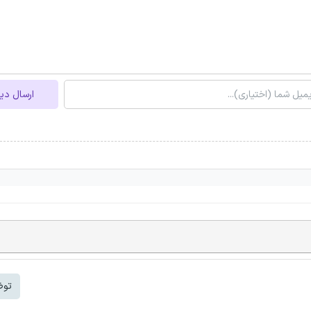
ارسال دی
توض