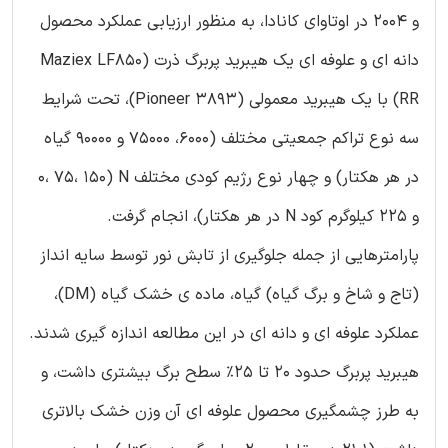
و 2004 در اوتاوای کانادا، به منظور ارزیابی عملکرد محصول
دانه ای و علوفه ای یک هیبرید پربرگ ذرت (Maziex LF850
RR) با یک هیبرید معمولی (Pioneer 3893)، تحت شرایط
سه نوع تراکم جمعیتی مختلف (6000، 75000 و 90000 گیاه
در هر هکتار) و چهار نوع رژیم کودی مختلف N (0، 75، 150
و 225 کیلوگرم کود N در هر هکتار)، انجام گرفت.
پارامترهایی از جمله جلوگیری از تابش نور توسط سایه انداز
(تاج و شاخ و برگ گیاه) گیاه، ماده ی خشک گیاه (DM)،
عملکرد علوفه ای و دانه ای در این مطالعه اندازه گیری شدند.
هیبرید پربرگ حدود 20 تا 25% سطح برگ بیشتری داشت، و
به طرز چشمگیری محصول علوفه ای آن وزن خشک بالاتری