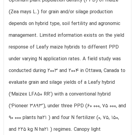
Optimum plant population density (PPD) of maize
(Zea mays L.) for grain and/or silage production
depends on hybrid type, soil fertility and agronomic
management. Limited information exists on the yield
response of Leafy maize hybrids to different PPD
under varying N application rates. A field study was
conducted during 2003 and 2004 in Ottawa, Canada to
evaluate grain and silage yields of a Leafy hybrid
(‘Maizex LF850 RR’) with a conventional hybrid
(‘Pioneer 3893’), under three PPD (60 000, 75 000, and
90 000 plants ha21 ) and four N fertilizer (0, 75, 150,
and 225 kg N ha21 ) regimes. Canopy light