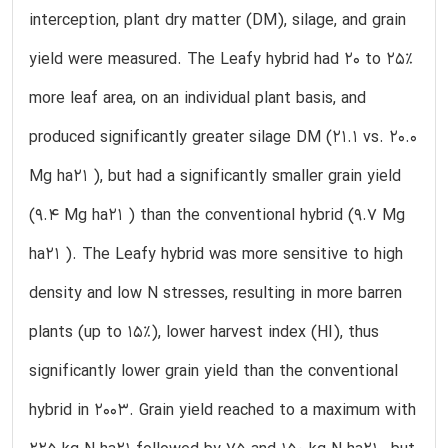
interception, plant dry matter (DM), silage, and grain
yield were measured. The Leafy hybrid had 20 to 25%
more leaf area, on an individual plant basis, and
produced significantly greater silage DM (21.1 vs. 20.0
Mg ha21 ), but had a significantly smaller grain yield
(9.4 Mg ha21 ) than the conventional hybrid (9.7 Mg
ha21 ). The Leafy hybrid was more sensitive to high
density and low N stresses, resulting in more barren
plants (up to 15%), lower harvest index (HI), thus
significantly lower grain yield than the conventional
hybrid in 2003. Grain yield reached to a maximum with