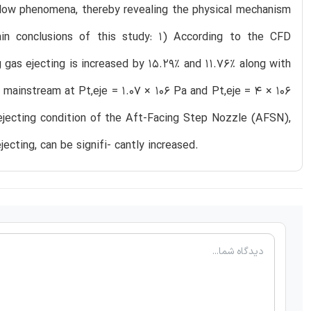
flow phenomena, thereby revealing the physical mechanism
ain conclusions of this study: 1) According to the CFD
g gas ejecting is increased by 15.29% and 11.76% along with
 mainstream at Pt,eje = 1.07 × 106 Pa and Pt,eje = 4 × 106
 ejecting condition of the Aft-Facing Step Nozzle (AFSN),
ecting, can be signifi- cantly increased.