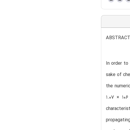
ABSTRAC
In order to
sake of che
the numeric
1.07 × 106
characteris
propagatin