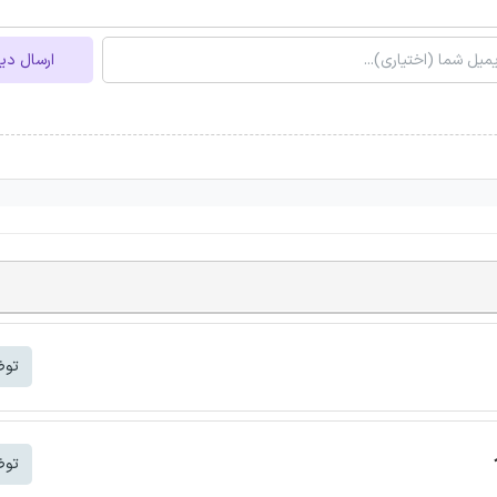
ارسال دی
توض
توض