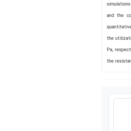
simulations
and the co
quantitativ
the utiliza
Pa, respect
the resista