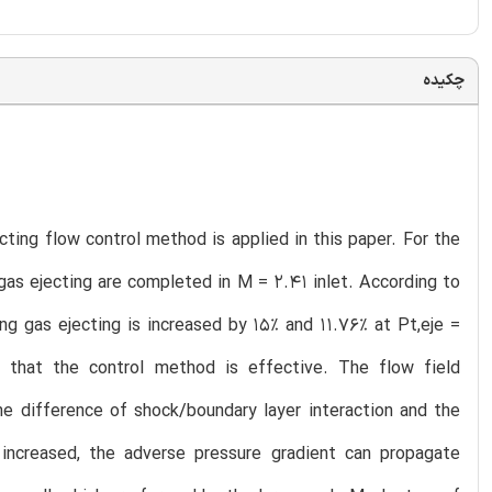
چکیده
ecting flow control method is applied in this paper. For the
 gas ejecting are completed in M = 2.41 inlet. According to
ing gas ejecting is increased by 15% and 11.76% at Pt,eje =
s that the control method is effective. The flow field
the difference of shock/boundary layer interaction and the
increased, the adverse pressure gradient can propagate