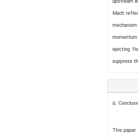
upstream al
Mach reflec
mechanism o
momentum a
ejecting f
suppress th
5. Conclusi
This paper 