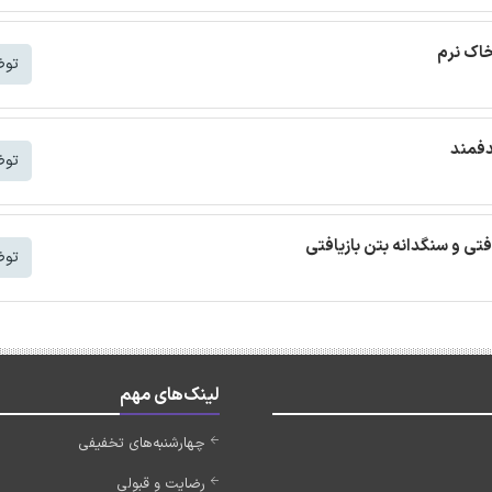
خاک نرم
توض
دفمند
توض
افتی و سنگدانه بتن بازیافتی
توض
لینک‌های مهم
چهارشنبه‌های تخفیفی
رضایت و قبولی