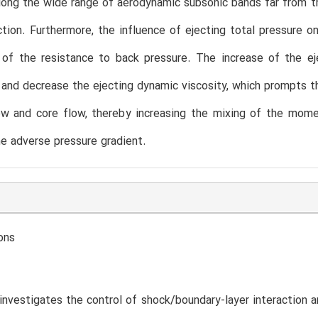
ong the wide range of aerodynamic subsonic bands far from t
tion. Furthermore, the influence of ejecting total pressure on
f the resistance to back pressure. The increase of the ejec
nd decrease the ejecting dynamic viscosity, which prompts t
low and core flow, thereby increasing the mixing of the mo
e adverse pressure gradient.
ons
investigates the control of shock/boundary-layer interaction 