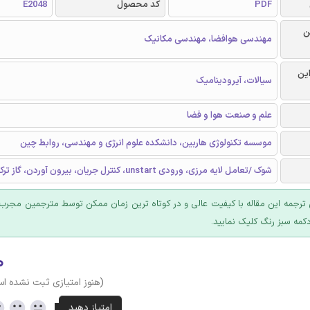
PDF
کد محصول
E2048
ن
مهندسی هوافضا، مهندسی مکانیک
این
سیالات، آیرودینامیک
علم و صنعت هوا و فضا
موسسه تکنولوژی هاربین، دانشکده علوم انرژی و مهندسی، روابط چین
شوک /تعامل لایه مرزی، ورودی unstart، کنترل جریان، بیرون آوردن، گاز ترک خوردگی
ترجمه این مقاله با کیفیت عالی و در کوتاه ترین زمان ممکن توسط مترجمین مجرب 
کمه سبز رنگ کلیک نمایید.
۰
(هنوز امتیازی ثبت نشده ا