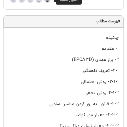
فهرست مطالب
چکیده
1- مقدمه
2-ابزار عددی (EPCA3D)
2-1- تعریف ناهمگنی
2-1-1- روش احتمالی
2-1-2: روش قطعی
2-2- قانون به روز کردن ماشین سلولی
2-3-1- معیار مور کولمب
2-3-2- معیار تسلیم دراکر – پراگر