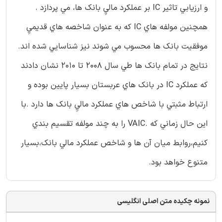
و ارزيابي تاثير IC بر عملكرد ماليِ بانك ها، مي پردازد .
همچنين مولفه هاي IC كه به عنوان شاخصه هاي قديميِ
موفقيت بانك ها محسوب مي شوند نيز شناسايي شده اند.
نتايج در تمام بانك ها طي سال 2008 تا 2010 نشان دادند
كه عملكرد IC در بانك هاي عربستان بسيار پايين بوده و
ارتباط مثبتي با شاخص هاي عملكرد ماليِ بانك ها دارد .با
اين حال زماني كه .VAIC را به چند مولفه تقسيم بندي
كنيم،روابط ميان آن ها و شاخص عملكرد مالي بانك،بسيار
متنوع خواهد بود.
نمونه چکیده متن اصلی انگلیسی