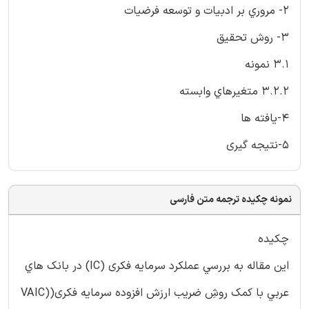
2- مروري بر ادبيات و توسعه فرضيات
3- روش تحقيق
3.1 نمونه
3.2.2 متغيرهاي وابسته
4-يافته ها
5-نتيجه گيری
نمونه چکیده ترجمه متن فارسی
چكيده
اين مقاله به بررسي عملكرد سرمايه فكری (IC) در بانك هاي
عربي با كمك روشِ ضریب ارزش افزوده سرمایه فکری((VAIC