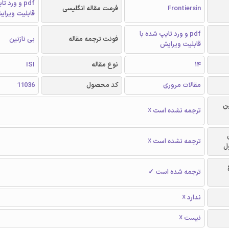
pdf و ورد 
Frontiersin
فرمت مقاله انگلیسی
قابلیت ویرای
pdf و ورد تایپ شده با
فونت ترجمه مقاله
بی نازنین
قابلیت ویرایش
14
نوع مقاله
ISI
مقالات مروری
کد محصول
11036
ن
ترجمه نشده است ☓
ترجمه نشده است ☓
ل
ترجمه شده است ✓
ندارد ☓
نیست ☓