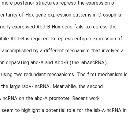
g more posterior structures repress the expression of
entarity of Hox gene expression patterns in Drosophila.
riorly expressed Abd-B Hox gene fails to repress the
hile Abd-B is required to repress ectopic expression of
is accomplished by a different mechanism that involves a
ion separating abd-A and Abd-B (the iab8ncRNA).
A using two redundant mechanisms. The first mechanism is
 the large iab8- ncRNA. Meanwhile, the second
b-8 ncRNA on the abd-A promoter. Recent work
seem to highlight a potential role for the iab-8-ncRNA in