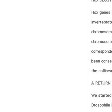
Hox CLUS
Hox genes s
invertebrat
chromosome,
chromosome 
correspond
been conser
the colline
A RETURN
We started 
Drosophila 