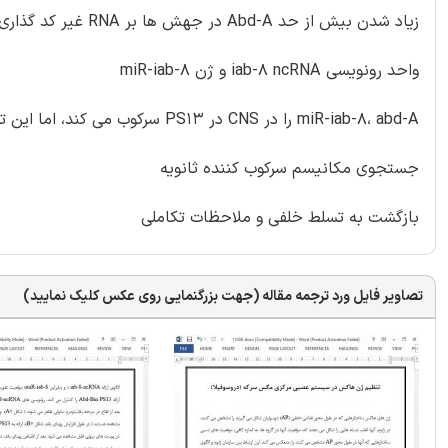
زیاد شدن بیش از حد Abd-A در جهش ها بر RNA غیر کد گذاری طولانی تأثیر می گذارد.
واحد رونویسی iab-8 ncRNA و ژن miR-iab-8
miR-iab-8، abd-A را در CNS در PS13 سرکوب می کند، اما این تمام ماجرا نیست.
جستجوی مکانیسم سرکوب کننده ثانویه
بازگشت به تسلط خلفی و ملاحظات تکاملی
تصاویر فایل ورد ترجمه مقاله (جهت بزرگنمایی روی عکس کلیک نمایید)