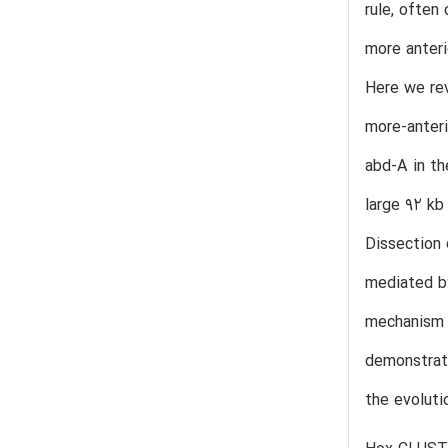
rule, often
more anteri
Here we rev
more-anteri
abd-A in th
large 92 k
Dissection 
mediated by
mechanism s
demonstrati
the evoluti