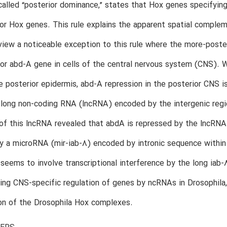
 called “posterior dominance,” states that Hox genes specifyin
or Hox genes. This rule explains the apparent spatial complem
iew a noticeable exception to this rule where the more-poste
or abd-A gene in cells of the central nervous system (CNS). W
e posterior epidermis, abd-A repression in the posterior CNS 
b long non-coding RNA (lncRNA) encoded by the intergenic reg
of this lncRNA revealed that abdA is repressed by the lncRN
 a microRNA (mir-iab-8) encoded by intronic sequence within
eems to involve transcriptional interference by the long ia
ng CNS-specific regulation of genes by ncRNAs in Drosophila, 
on of the Drosophila Hox complexes.