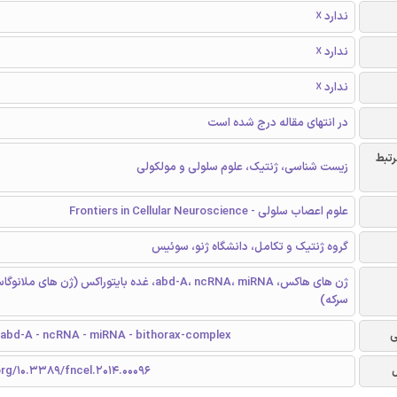
ندارد ☓
ندارد ☓
ندارد ☓
در انتهای مقاله درج شده است
رتبط
زیست شناسی، ژنتیک، علوم سلولی و مولکولی
علوم اعصاب سلولی - Frontiers in Cellular Neuroscience
گروه ژنتیک و تکامل، دانشگاه ژنو، سوئیس
ژن های هاکس، abd-A، ncRNA، miRNA، غده بایتوراکس (ژن های
سرکه)
ی
 abd-A - ncRNA - miRNA - bithorax-complex
org/10.3389/fncel.2014.00096