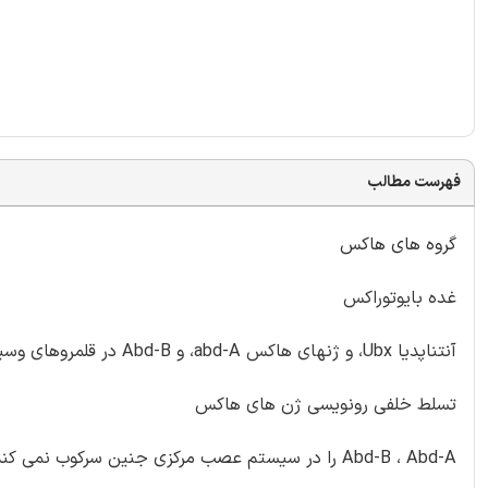
فهرست مطالب
گروه های هاکس
غده بایوتوراکس
آنتناپدیا Ubx، و ژنهای هاکس abd-A، و Abd-B در قلمروهای وسیعی ارائه می شوند.
تسلط خلفی رونویسی ژن های هاکس
Abd-B ، Abd-A را در سیستم عصب مرکزی جنین سرکوب نمی کند