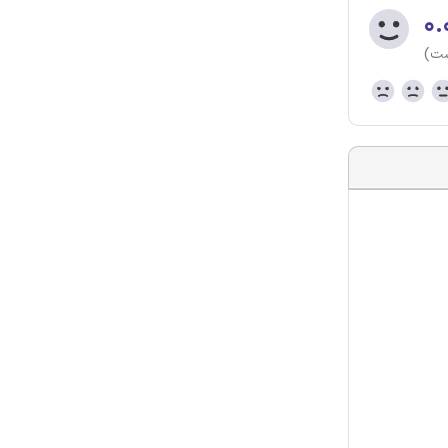
۰.
ست)